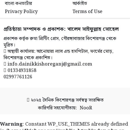
বাংলা কনভার্টার
আর্কাইভ
Privacy Policy
Terms of Use
প্রতিষ্ঠাতা সম্পাদক ও প্রকাশক: খালেদ সাইফুল্লাহ সোহেল
প্রকাশক কর্তৃক রুমা প্রিন্টিং প্রেস, গৌরঙ্গাবাজার কিশোরগঞ্জ থেকে
মুদ্রিত।
অস্থায়ী কার্যালয়: আনোয়ারা ল্যাব এন্ড হসপিটাল, ফার্মের মোড়,
কিশোরগঞ্জ থেকে প্রকাশিত।
info.dainikkishoreganj@gmail.com
01334931858
02997761126
২০২৫
দৈনিক কিশোরগঞ্জ
সর্বস্বত্ব সংরক্ষিত
কারিগরি সহযোগীতায়:
NooR
Warning
: Constant WP_USE_THEMES already defined