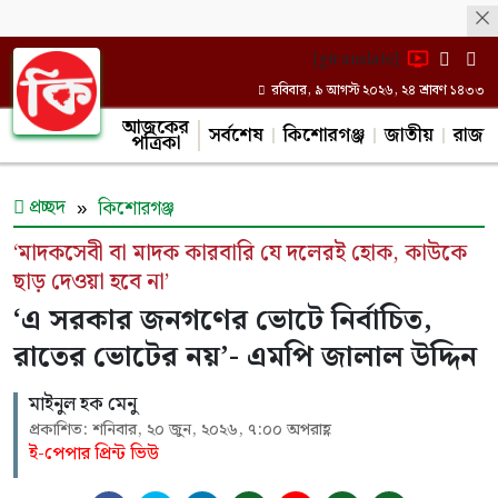
[gtranslate]
রবিবার, ৯ আগস্ট ২০২৬, ২৪ শ্রাবণ ১৪৩৩
আজকের
সর্বশেষ
কিশোরগঞ্জ
জাতীয়
রাজন
পত্রিকা
প্রচ্ছদ
কিশোরগঞ্জ
‘মাদকসেবী বা মাদক কারবারি যে দলেরই হোক, কাউকে
ছাড় দেওয়া হবে না’
‘এ সরকার জনগণের ভোটে নির্বাচিত,
রাতের ভোটের নয়’- এমপি জালাল উদ্দিন
মাইনুল হক মেনু
প্রকাশিত: শনিবার, ২০ জুন, ২০২৬, ৭:০০ অপরাহ্ণ
ই-পেপার প্রিন্ট ভিউ