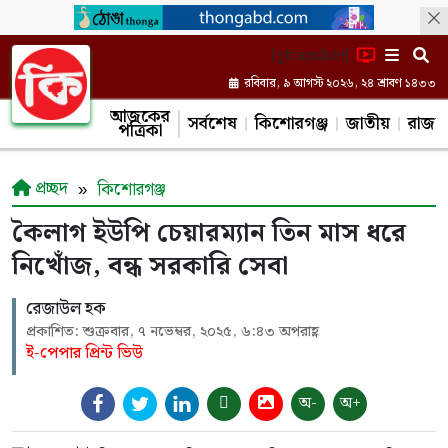
[gtranslate]
রবিবার, ৯ আগস্ট ২০২৬, ২৪ শ্রাবণ ১৪৩৩
আজকের
সর্বশেষ
কিশোরগঞ্জ
জাতীয়
রাজন
পত্রিকা
প্রচ্ছদ
কিশোরগঞ্জ
কৈলাগ ইউপি চেয়ারম্যান তিন মাস ধরে
নিখোঁজ, বন্ধ সরকারি সেবা
রেজাউল হক
প্রকাশিত: শুক্রবার, ৭ নভেম্বর, ২০২৫, ৬:৪৩ অপরাহ্ণ
ই-পেপার প্রিন্ট ভিউ
অ-
অ+