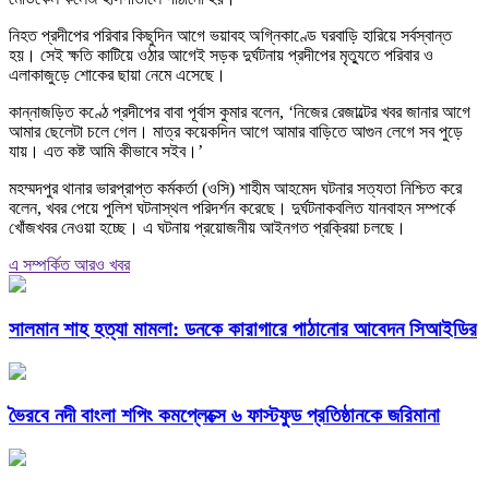
নিহত প্রদীপের পরিবার কিছুদিন আগে ভয়াবহ অগ্নিকাণ্ডে ঘরবাড়ি হারিয়ে সর্বস্বান্ত
হয়। সেই ক্ষতি কাটিয়ে ওঠার আগেই সড়ক দুর্ঘটনায় প্রদীপের মৃত্যুতে পরিবার ও
এলাকাজুড়ে শোকের ছায়া নেমে এসেছে।
কান্নাজড়িত কণ্ঠে প্রদীপের বাবা পূর্বাস কুমার বলেন, ‘নিজের রেজাল্টের খবর জানার আগে
আমার ছেলেটা চলে গেল। মাত্র কয়েকদিন আগে আমার বাড়িতে আগুন লেগে সব পুড়ে
যায়। এত কষ্ট আমি কীভাবে সইব।’
মহম্মদপুর থানার ভারপ্রাপ্ত কর্মকর্তা (ওসি) শাহীম আহমেদ ঘটনার সত্যতা নিশ্চিত করে
বলেন, খবর পেয়ে পুলিশ ঘটনাস্থল পরিদর্শন করেছে। দুর্ঘটনাকবলিত যানবাহন সম্পর্কে
খোঁজখবর নেওয়া হচ্ছে। এ ঘটনায় প্রয়োজনীয় আইনগত প্রক্রিয়া চলছে।
এ সম্পর্কিত আরও খবর
সালমান শাহ হত্যা মামলা: ডনকে কারাগারে পাঠানোর আবেদন সিআইডির
ভৈরবে নদী বাংলা শপিং কমপ্লেক্সে ৬ ফাস্টফুড প্রতিষ্ঠানকে জরিমানা