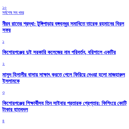
১০
সর্বশেষ সব খবর
নীরব রাতের শ্রদ্ধা: টুঙ্গিপাড়ায় বঙ্গবন্ধুর সমাধিতে তারেক রহমানের বিরল
সফর
১
কিশোরগঞ্জের দুই সরকারি কলেজের নাম পরিবর্তন, বরিশালে একটির
২
মাসুদ হিলালীর বাসায় সাক্ষাৎ করতে গেলে ফিরিয়ে দেওয়া হলো মাজহারুল
ইসলামকে
৩
কিশোরগঞ্জের শিক্ষার্থীসহ তিন সাইবার প্রতারক গ্রেপ্তার: ফিশিংয়ে কোটি
টাকার হাতবদল
৪