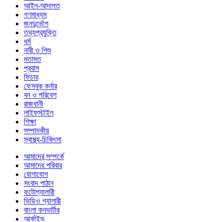
আইন-আদালত
গণমাধ্যম
জনদুর্ভোগ
তথ্যপ্রযুক্তি
ধর্ম
নারী ও শিশু
মতামত
প্রবাস
ফিচার
ফেসবুক কর্নার
বন ও পরিবেশ
রাজধানী
লাইফস্টাইল
শিক্ষা
সম্পাদকীয়
স্বাস্থ্য-চিকিৎসা
আমাদের সম্পর্কে
আমাদের পরিবার
যোগাযোগ
সংবাদ পাঠান
ফটোগ্যালারী
ভিডিও গ্যালারী
বাংলা কনভার্টার
আর্কাইভ