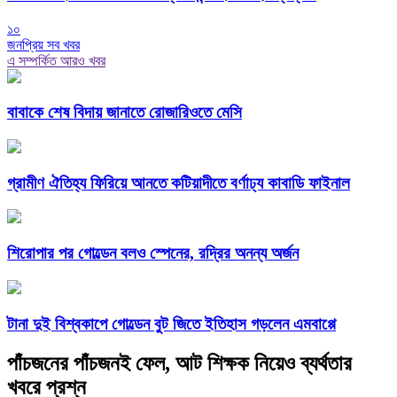
১০
জনপ্রিয় সব খবর
এ সম্পর্কিত আরও খবর
বাবাকে শেষ বিদায় জানাতে রোজারিওতে মেসি
গ্রামীণ ঐতিহ্য ফিরিয়ে আনতে কটিয়াদীতে বর্ণাঢ্য কাবাডি ফাইনাল
শিরোপার পর গোল্ডেন বলও স্পেনের, রদ্রির অনন্য অর্জন
টানা দুই বিশ্বকাপে গোল্ডেন বুট জিতে ইতিহাস গড়লেন এমবাপ্পে
পাঁচজনের পাঁচজনই ফেল, আট শিক্ষক নিয়েও ব্যর্থতার
খবরে প্রশ্ন