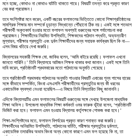
মনে হচ্ছে, কোথাও না কোথাও ঘাটতি থাকতে পারে। বিষয়টি তদন্ত করে প্রকৃত কারণ
বের করা প্রয়োজন।
তবে সংশ্লিষ্টরা মনে করেন, একটি বছরের ফলাফলের ভিত্তিতে কোনো শিক্ষাপ্রতিষ্ঠানের
সামগ্রিক শিক্ষার মান সম্পর্কে চূড়ান্ত সিদ্ধান্তে পৌঁছানো ঠিক নয়। একই সঙ্গে শতভাগ
পরীক্ষার্থী অকৃতকার্য হওয়ার মতো ফলাফল অবশ্যই গুরুত্বের সঙ্গে পর্যালোচনা করা
প্রয়োজন। শিক্ষার্থীদের নিয়মিত উপস্থিতি, শিক্ষকদের পাঠদান পদ্ধতি, অভ্যন্তরীণ
মূল্যায়ন, পরীক্ষার প্রস্তুতি এবং দুর্বল শিক্ষার্থীদের জন্য সহায়ক কার্যক্রম ছিল কি না—
এসব বিষয় খতিয়ে দেখা জরুরি।
বিদ্যালয়ের সহকারী শিক্ষক মো. জাকির বলেন, ‘আমি বাইরে রয়েছি। ফলাফল এখনো
জানতে পারিনি।’ তিনি বিদ্যালয়ে আটজন শিক্ষক থাকার কথা জানান। একই সঙ্গে তিনি
দাবি করেন, প্রতিষ্ঠানটি প্রথমবারের মতো পাঠদানের অনুমতি পেয়েছে।
তবে প্রতিষ্ঠানটি প্রথমবার পাঠদানের অনুমতি পাওয়ার বিষয়টি এবারের শূন্য পাসের হারের
সঙ্গে কীভাবে সম্পর্কিত, কিংবা এসএসসি পরীক্ষার্থীদের প্রস্তুতির জন্য কী ধরনের
একাডেমিক ব্যবস্থা নেওয়া হয়েছিল—এ বিষয়ে তিনি বিস্তারিত কিছু জানাননি।
এদিকে বিদ্যালয়টির এমন ফলাফলের বিষয়টি গুরুত্বের সঙ্গে দেখছে উপজেলা মাধ্যমিক
শিক্ষা অফিস। উপজেলা মাধ্যমিক শিক্ষা কর্মকর্তা ওমর ফারুক ভূঁইয়া বলেন, ‘প্রতিষ্ঠানটি
ভিজিট করা হবে। ফলাফল এমন হওয়ায় বিদ্যালয় কর্তৃপক্ষকে শোকজ করা হবে।’
শিক্ষা-সংশ্লিষ্টদের মতে, ফলাফল বিপর্যয়ের প্রকৃত কারণ শনাক্ত করা জরুরি।
শিক্ষার্থীদের অনিয়মিত উপস্থিতি, পাঠদানের ঘাটতি, পরীক্ষার প্রস্তুতির দুর্বলতা,
একাডেমিক তদারকির অভাব কিংবা অন্য কোনো কারণে এমন ফল হয়েছে কি না, তা