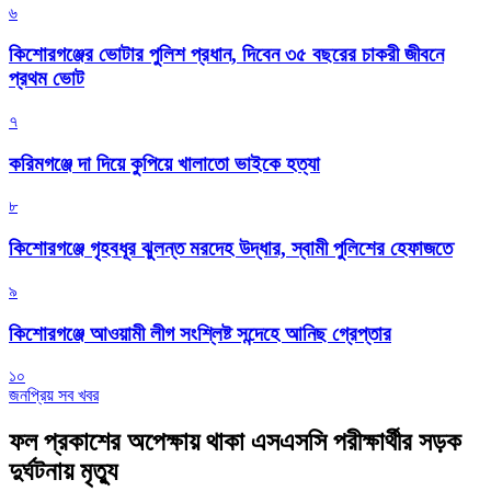
৬
কিশোরগঞ্জের ভোটার পুলিশ প্রধান, দিবেন ৩৫ বছরের চাকরী জীবনে
প্রথম ভোট
৭
করিমগঞ্জে দা দিয়ে কুপিয়ে খালাতো ভাইকে হত্যা
৮
কিশোরগঞ্জে গৃহবধূর ঝুলন্ত মরদেহ উদ্ধার, স্বামী পুলিশের হেফাজতে
৯
কিশোরগঞ্জে আওয়ামী লীগ সংশ্লিষ্ট সন্দেহে আনিছ গ্রেপ্তার
১০
জনপ্রিয় সব খবর
ফল প্রকাশের অপেক্ষায় থাকা এসএসসি পরীক্ষার্থীর সড়ক
দুর্ঘটনায় মৃত্যু