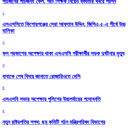
পাঁচজনের পাঁচজনই ফেল, আট শিক্ষক নিয়েও ব্যর্থতার খবরে প্রশ্ন
১
এসএসসিতে কিশোরগঞ্জের সেরা আফতাব উদ্দিন, জিপিএ-৫-এ শীর্ষে উচ্চ
বালিকা
২
ফল প্রকাশের অপেক্ষায় থাকা এসএসসি পরীক্ষার্থীর সড়ক দুর্ঘটনায় মৃত্যু
৩
বাবাকে শেষ বিদায় জানাতে রোজারিওতে মেসি
৪
এসএসবি সভার অপেক্ষায় পুলিশের উচ্চপর্যায়ের পদোন্নতি
৫
নতুন রাষ্ট্রপতির শপথ: ছয় কমিটি গঠন মন্ত্রিপরিষদ বিভাগের