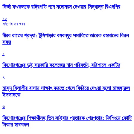
মির্জা ফখরুলকে রাষ্ট্রপতি পদে মনোনয়ন দেওয়ার সিদ্ধান্ত বিএনপির
১০
সর্বশেষ সব খবর
নীরব রাতের শ্রদ্ধা: টুঙ্গিপাড়ায় বঙ্গবন্ধুর সমাধিতে তারেক রহমানের বিরল
সফর
১
কিশোরগঞ্জের দুই সরকারি কলেজের নাম পরিবর্তন, বরিশালে একটির
২
মাসুদ হিলালীর বাসায় সাক্ষাৎ করতে গেলে ফিরিয়ে দেওয়া হলো মাজহারুল
ইসলামকে
৩
কিশোরগঞ্জের শিক্ষার্থীসহ তিন সাইবার প্রতারক গ্রেপ্তার: ফিশিংয়ে কোটি
টাকার হাতবদল