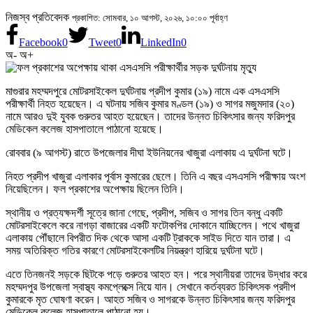
নিজস্ব প্রতিবেদক
প্রকাশিত: সোমবার, ১০ আগস্ট, ২০২৬, ১০:০০ পূর্বাহ্ণ
Facebook
0
Tweet
0
LinkedIn
0
অ-
অ+
মাগুরার মহম্মদপুরে মোটরসাইকেল দুর্ঘটনায় প্রদীপ কুমার (১৯) নামে এক এসএসসি
পরীক্ষার্থী নিহত হয়েছেন। এ ঘটনায় সজিব কুমার মণ্ডল (১৯) ও সাগর মজুমদার (২০)
নামে আরও দুই যুবক গুরুতর আহত হয়েছেন। তাদের উন্নত চিকিৎসার জন্য ফরিদপুর
মেডিকেল কলেজ হাসপাতালে পাঠানো হয়েছে।
রোববার (৯ আগস্ট) রাতে উপজেলার দীঘা ইউনিয়নের খাজুরা এলাকায় এ দুর্ঘটনা ঘটে।
নিহত প্রদীপ খাজুরা এলাকার পূর্বাস কুমারের ছেলে। তিনি এ বছর এসএসসি পরীক্ষায় অংশ
নিয়েছিলেন। ফল প্রকাশের অপেক্ষায় ছিলেন তিনি।
স্থানীয় ও প্রত্যক্ষদর্শী সূত্রে জানা গেছে, প্রদীপ, সজিব ও সাগর তিন বন্ধু একটি
মোটরসাইকেলে করে নাগড়া বাজারের একটি ফটোকপির দোকানে যাচ্ছিলেন। পথে খাজুরা
এলাকায় পৌঁছালে বিপরীত দিক থেকে আসা একটি ট্রাককে সাইড দিতে যান তারা। এ
সময় অতিরিক্ত গতির কারণে মোটরসাইকেলটির নিয়ন্ত্রণ হারিয়ে দুর্ঘটনা ঘটে।
এতে তিনজনই সড়কে ছিটকে পড়ে গুরুতর আহত হন। পরে স্থানীয়রা তাদের উদ্ধার করে
মহম্মদপুর উপজেলা স্বাস্থ্য কমপ্লেক্সে নিয়ে যান। সেখানে কর্তব্যরত চিকিৎসক প্রদীপ
কুমারকে মৃত ঘোষণা করেন। আহত সজিব ও সাগরকে উন্নত চিকিৎসার জন্য ফরিদপুর
মেডিকেল কলেজ হাসপাতালে পাঠানো হয়।