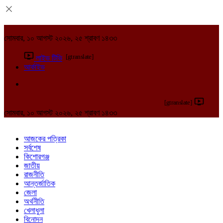
সোমবার, ১০ আগস্ট ২০২৬, ২৫ শ্রাবণ ১৪৩৩
[gtranslate]
লাইভ টিভি
আর্কাইভ
[gtranslate]
সোমবার, ১০ আগস্ট ২০২৬, ২৫ শ্রাবণ ১৪৩৩
আজকের পত্রিকা
সর্বশেষ
কিশোরগঞ্জ
জাতীয়
রাজনীতি
আন্তর্জাতিক
জেলা
অর্থনীতি
খেলাধুলা
বিনোদন