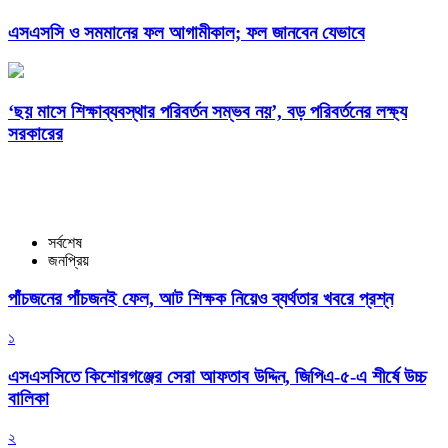
এসএসসি ও সমমানের ফল আগামীকাল; ফল জানবেন যেভাবে
‘ছয় মাসে শিক্ষাব্যবস্থার পরিবর্তন সম্ভব নয়’, বড় পরিবর্তনের লক্ষ্য
সরকারের
সর্বশেষ
জনপ্রিয়
পাঁচজনের পাঁচজনই ফেল, আট শিক্ষক নিয়েও ব্যর্থতার খবরে প্রশ্ন
১
এসএসসিতে কিশোরগঞ্জের সেরা আফতাব উদ্দিন, জিপিএ-৫-এ শীর্ষে উচ্চ
বালিকা
২