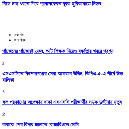
বিলে মাছ ধরতে গিয়ে প্রবাসফেরত যুবক ছুরিকাঘাতে নিহত
সর্বশেষ
জনপ্রিয়
পাঁচজনের পাঁচজনই ফেল, আট শিক্ষক নিয়েও ব্যর্থতার খবরে প্রশ্ন
১
এসএসসিতে কিশোরগঞ্জের সেরা আফতাব উদ্দিন, জিপিএ-৫-এ শীর্ষে উচ্চ
বালিকা
২
ফল প্রকাশের অপেক্ষায় থাকা এসএসসি পরীক্ষার্থীর সড়ক দুর্ঘটনায় মৃত্যু
৩
বাবাকে শেষ বিদায় জানাতে রোজারিওতে মেসি