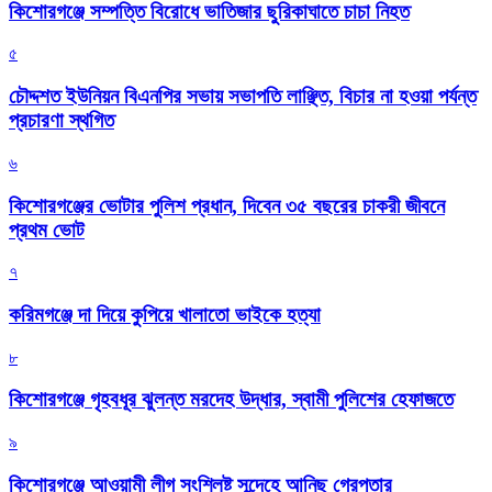
কিশোরগঞ্জে সম্পত্তি বিরোধে ভাতিজার ছুরিকাঘাতে চাচা নিহত
৫
চৌদ্দশত ইউনিয়ন বিএনপির সভায় সভাপতি লাঞ্ছিত, বিচার না হওয়া পর্যন্ত
প্রচারণা স্থগিত
৬
কিশোরগঞ্জের ভোটার পুলিশ প্রধান, দিবেন ৩৫ বছরের চাকরী জীবনে
প্রথম ভোট
৭
করিমগঞ্জে দা দিয়ে কুপিয়ে খালাতো ভাইকে হত্যা
৮
কিশোরগঞ্জে গৃহবধূর ঝুলন্ত মরদেহ উদ্ধার, স্বামী পুলিশের হেফাজতে
৯
কিশোরগঞ্জে আওয়ামী লীগ সংশ্লিষ্ট সন্দেহে আনিছ গ্রেপ্তার