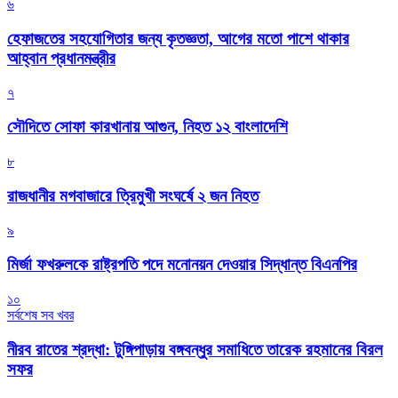
৬
হেফাজতের সহযোগিতার জন্য কৃতজ্ঞতা, আগের মতো পাশে থাকার
আহ্বান প্রধানমন্ত্রীর
৭
সৌদিতে সোফা কারখানায় আগুন, নিহত ১২ বাংলাদেশি
৮
রাজধানীর মগবাজারে ত্রিমুখী সংঘর্ষে ২ জন নিহত
৯
মির্জা ফখরুলকে রাষ্ট্রপতি পদে মনোনয়ন দেওয়ার সিদ্ধান্ত বিএনপির
১০
সর্বশেষ সব খবর
নীরব রাতের শ্রদ্ধা: টুঙ্গিপাড়ায় বঙ্গবন্ধুর সমাধিতে তারেক রহমানের বিরল
সফর