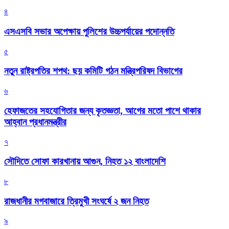
৪
এসএসবি সভার অপেক্ষায় পুলিশের উচ্চপর্যায়ের পদোন্নতি
৫
নতুন রাষ্ট্রপতির শপথ: ছয় কমিটি গঠন মন্ত্রিপরিষদ বিভাগের
৬
হেফাজতের সহযোগিতার জন্য কৃতজ্ঞতা, আগের মতো পাশে থাকার
আহ্বান প্রধানমন্ত্রীর
৭
সৌদিতে সোফা কারখানায় আগুন, নিহত ১২ বাংলাদেশি
৮
রাজধানীর মগবাজারে ত্রিমুখী সংঘর্ষে ২ জন নিহত
৯