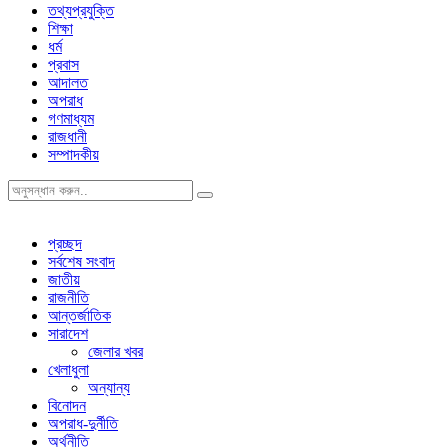
তথ্যপ্রযুক্তি
শিক্ষা
ধর্ম
প্রবাস
আদালত
অপরাধ
গণমাধ্যম
রাজধানী
সম্পাদকীয়
প্রচ্ছদ
সর্বশেষ সংবাদ
জাতীয়
রাজনীতি
আন্তর্জাতিক
সারাদেশ
জেলার খবর
খেলাধুলা
অন্যান্য
বিনোদন
অপরাধ-দুর্নীতি
অর্থনীতি