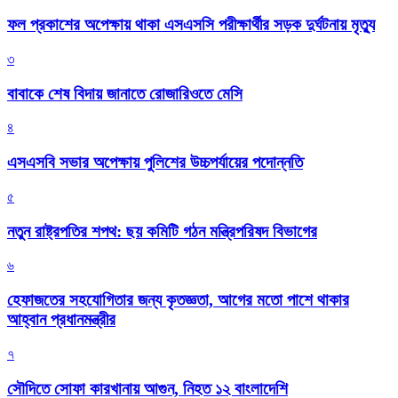
ফল প্রকাশের অপেক্ষায় থাকা এসএসসি পরীক্ষার্থীর সড়ক দুর্ঘটনায় মৃত্যু
৩
বাবাকে শেষ বিদায় জানাতে রোজারিওতে মেসি
৪
এসএসবি সভার অপেক্ষায় পুলিশের উচ্চপর্যায়ের পদোন্নতি
৫
নতুন রাষ্ট্রপতির শপথ: ছয় কমিটি গঠন মন্ত্রিপরিষদ বিভাগের
৬
হেফাজতের সহযোগিতার জন্য কৃতজ্ঞতা, আগের মতো পাশে থাকার
আহ্বান প্রধানমন্ত্রীর
৭
সৌদিতে সোফা কারখানায় আগুন, নিহত ১২ বাংলাদেশি