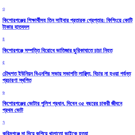
৩
কিশোরগঞ্জের শিক্ষার্থীসহ তিন সাইবার প্রতারক গ্রেপ্তার: ফিশিংয়ে কোটি
টাকার হাতবদল
৪
কিশোরগঞ্জে সম্পত্তি বিরোধে ভাতিজার ছুরিকাঘাতে চাচা নিহত
৫
চৌদ্দশত ইউনিয়ন বিএনপির সভায় সভাপতি লাঞ্ছিত, বিচার না হওয়া পর্যন্ত
প্রচারণা স্থগিত
৬
কিশোরগঞ্জের ভোটার পুলিশ প্রধান, দিবেন ৩৫ বছরের চাকরী জীবনে
প্রথম ভোট
৭
করিমগঞ্জে দা দিয়ে কুপিয়ে খালাতো ভাইকে হত্যা