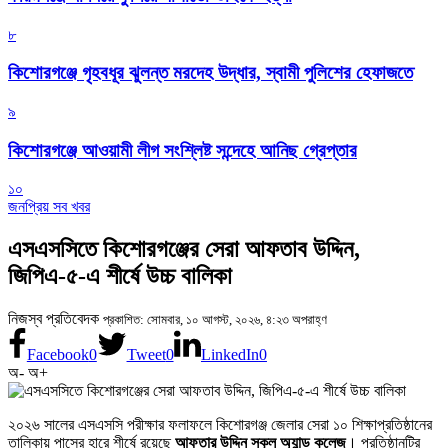
৮
কিশোরগঞ্জে গৃহবধূর ঝুলন্ত মরদেহ উদ্ধার, স্বামী পুলিশের হেফাজতে
৯
কিশোরগঞ্জে আওয়ামী লীগ সংশ্লিষ্ট সন্দেহে আনিছ গ্রেপ্তার
১০
জনপ্রিয় সব খবর
এসএসসিতে কিশোরগঞ্জের সেরা আফতাব উদ্দিন,
জিপিএ-৫-এ শীর্ষে উচ্চ বালিকা
নিজস্ব প্রতিবেদক
প্রকাশিত: সোমবার, ১০ আগস্ট, ২০২৬, ৪:২৩ অপরাহ্ণ
Facebook
0
Tweet
0
LinkedIn
0
অ-
অ+
২০২৬ সালের এসএসসি পরীক্ষার ফলাফলে কিশোরগঞ্জ জেলার সেরা ১০ শিক্ষাপ্রতিষ্ঠানের
তালিকায় পাসের হারে শীর্ষে রয়েছে
আফতার উদ্দিন স্কুল অ্যান্ড কলেজ
। প্রতিষ্ঠানটির