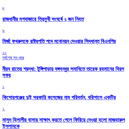
৮
রাজধানীর মগবাজারে ত্রিমুখী সংঘর্ষে ২ জন নিহত
৯
মির্জা ফখরুলকে রাষ্ট্রপতি পদে মনোনয়ন দেওয়ার সিদ্ধান্ত বিএনপির
১০
সর্বশেষ সব খবর
নীরব রাতের শ্রদ্ধা: টুঙ্গিপাড়ায় বঙ্গবন্ধুর সমাধিতে তারেক রহমানের বিরল
সফর
১
কিশোরগঞ্জের দুই সরকারি কলেজের নাম পরিবর্তন, বরিশালে একটির
২
মাসুদ হিলালীর বাসায় সাক্ষাৎ করতে গেলে ফিরিয়ে দেওয়া হলো মাজহারুল
ইসলামকে