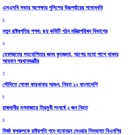
এসএসবি সভার অপেক্ষায় পুলিশের উচ্চপর্যায়ের পদোন্নতি
৫
নতুন রাষ্ট্রপতির শপথ: ছয় কমিটি গঠন মন্ত্রিপরিষদ বিভাগের
৬
হেফাজতের সহযোগিতার জন্য কৃতজ্ঞতা, আগের মতো পাশে থাকার
আহ্বান প্রধানমন্ত্রীর
৭
সৌদিতে সোফা কারখানায় আগুন, নিহত ১২ বাংলাদেশি
৮
রাজধানীর মগবাজারে ত্রিমুখী সংঘর্ষে ২ জন নিহত
৯
মির্জা ফখরুলকে রাষ্ট্রপতি পদে মনোনয়ন দেওয়ার সিদ্ধান্ত বিএনপির