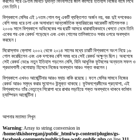
করলেও পরে ৩৮তম মিনিটে দুর্দান্ত ফিনিশিংয়ে জাল কাঁপিয়ে ইতিহাস নিজের নামে লিখে
নেন তিনি।
বিশ্বকাপে মেসির এই ১৭তম গোল শুধু একটি ব্যক্তিগত অর্জন নয়, বরং দুই দশকেরও
বেশি সময় ধরে চলা এক অসাধারণ আন্তর্জাতিক ক্যারিয়ারের আরেকটি মাইলফলক।
২০০৬ সালে বিশ্বকাপে অভিষেকের পর ছয়টি আসরে ধারাবাহিকভাবে খেলতে নেমে তিনি
একের পর এক রেকর্ড গড়েছেন এবং এখন গোলের তালিকাতেও সবার ওপরে অবস্থান
করছেন।
মিরোস্লাভ ক্লোসা ২০০২ থেকে ২০১৪ সালের মধ্যে চারটি বিশ্বকাপে অংশ নিয়ে ১৬
গোল করেছিলেন এবং এক দশকের বেশি সময় ধরে সেই রেকর্ড অক্ষুণ্ন ছিল। অবশেষে
সেই রেকর্ড ভেঙে নতুন ইতিহাস গড়লেন মেসি, যিনি আধুনিক ফুটবলের অন্যতম সফল ও
প্রভাবশালী খেলোয়াড় হিসেবে নিজের অবস্থান আরও শক্ত করলেন।
বিশ্বকাপে এখনও আর্জেন্টিনার আরও ম্যাচ বাকি রয়েছে। ফলে মেসির সামনে নিজের
রেকর্ড আরও সমৃদ্ধ করার সুযোগও উন্মুক্ত থাকছে। ফুটবলপ্রেমীদের প্রত্যাশা, এই
বিশ্বকাপেও তাঁর নেতৃত্বে শিরোপা ধরে রাখার লড়াইয়ে শক্ত অবস্থানে থাকবে বর্তমান
চ্যাম্পিয়ন আর্জেন্টিনা।
আপনার মতামত লিখুন
Warning
: Array to string conversion in
/home/dkishoreganj/public_html/wp-content/plugins/gs-
facebook-comments/public/class-wpfc-public.php
on line
311