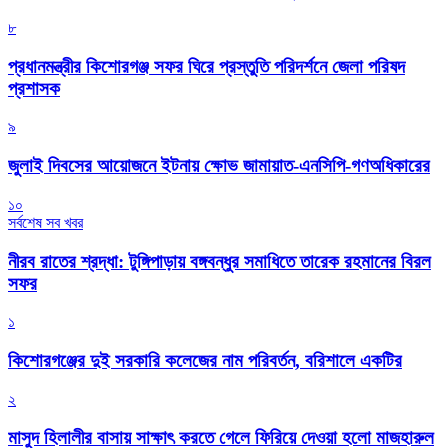
৮
প্রধানমন্ত্রীর কিশোরগঞ্জ সফর ঘিরে প্রস্তুতি পরিদর্শনে জেলা পরিষদ
প্রশাসক
৯
জুলাই দিবসের আয়োজনে ইটনায় ক্ষোভ জামায়াত-এনসিপি-গণঅধিকারের
১০
সর্বশেষ সব খবর
নীরব রাতের শ্রদ্ধা: টুঙ্গিপাড়ায় বঙ্গবন্ধুর সমাধিতে তারেক রহমানের বিরল
সফর
১
কিশোরগঞ্জের দুই সরকারি কলেজের নাম পরিবর্তন, বরিশালে একটির
২
মাসুদ হিলালীর বাসায় সাক্ষাৎ করতে গেলে ফিরিয়ে দেওয়া হলো মাজহারুল