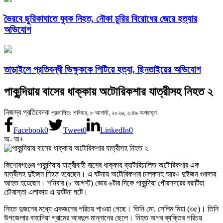
ভৈরবে ছুরিকাঘাতে যুবক নিহত, নৌকা চুরির বিরোধের জেরে হত্যার
অভিযোগ
তাড়াইলে প্রতিবন্ধী ভিক্ষুককে পিটিয়ে হত্যা, ছিনতাইয়ের অভিযোগ
পাকুন্দিয়ায় বাসের ধাক্কায় অটোরিকশার যাত্রীসহ নিহত ২
নিজস্ব প্রতিবেদক
প্রকাশিত: শনিবার, ৮ আগস্ট, ২০২৬, ২:৪৯ অপরাহ্ণ
Facebook
0
Tweet
0
LinkedIn
0
অ-
অ+
কিশোরগঞ্জের পাকুন্দিয়ায় যাত্রীবাহী বাসের ধাক্কায় ব্যাটারিচালিত অটোরিকশার এক
যাত্রীসহ দুইজন নিহত হয়েছেন। এ ঘটনায় অটোরিকশার চালকসহ আরও দুইজন গুরুতর
আহত হয়েছেন। শনিবার (৮ আগস্ট) ভোর ৬টার দিকে পাকুন্দিয়া পৌরসদরের বরাটিয়া
চৌরাস্তা এলাকায় এ দুর্ঘটনা ঘটে।
নিহত দুজনের মধ্যে একজনের পরিচয় পাওয়া গেছে। তিনি মো. সেলিম মিয়া (৩৫)। তিনি
উপজেলার বাহাদিয়া গ্রামের আবদুল মান্নানের ছেলে। নিহত অপর ব্যক্তির পরিচয়