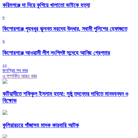
করিমগঞ্জে দা দিয়ে কুপিয়ে খালাতো ভাইকে হত্যা
৮
কিশোরগঞ্জে গৃহবধূর ঝুলন্ত মরদেহ উদ্ধার, স্বামী পুলিশের হেফাজতে
৯
কিশোরগঞ্জে আওয়ামী লীগ সংশ্লিষ্ট সন্দেহে আনিছ গ্রেপ্তার
১০
জনপ্রিয় সব খবর
এ সম্পর্কিত আরও খবর
কটিয়াদীতে শফিকুল ইসলাম হত্যা: সুষ্ঠু তদন্তের দাবিতে মানববন্ধন ও
বিক্ষোভ
কুলিয়ারচরে গাঁজাসহ মাদক কারবারি আটক