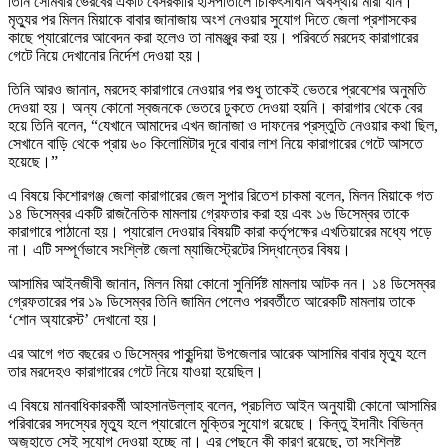
তিনি সোমবার ভৈরবের একটি বেসরকারি হাসপাতালে চিকিৎসাধীন অবস্থায় মারা যান।
মৃত্যুর পর মিলন মিয়াকে বাবার জানাজায় অংশ নেওয়ার সুযোগ দিতে জেলা প্রশাসকের
কাছে প্যারোলের আবেদন করা হলেও তা নামঞ্জুর করা হয়। পরিবর্তে মরদেহ কারাগারের
গেটে নিয়ে দেখানোর নির্দেশ দেওয়া হয়।
তিনি আরও জানান, মরদেহ কারাগারে নেওয়ার পর শুধু তাকেই ভেতরে প্রবেশের অনুমতি
দেওয়া হয়। অন্য কোনো স্বজনকে ভেতরে ঢুকতে দেওয়া হয়নি। কারাগার থেকে বের
হয়ে তিনি বলেন, “যেখানে আমাদের এখন জানাজা ও দাফনের প্রস্তুতি নেওয়ার কথা ছিল,
সেখানে বাড়ি থেকে প্রায় ৬০ কিলোমিটার দূরে বাবার লাশ নিয়ে কারাগারের গেটে আসতে
হয়েছে।”
এ বিষয়ে কিশোরগঞ্জ জেলা কারাগারের জেল সুপার রিতেশ চাকমা বলেন, মিলন মিয়াকে গত
১৪ ডিসেম্বর একটি রাজনৈতিক মামলায় গ্রেফতার করা হয় এবং ১৬ ডিসেম্বর তাকে
কারাগারে পাঠানো হয়। প্যারোল দেওয়ার বিষয়টি কারা কর্তৃপক্ষের এখতিয়ারের মধ্যে পড়ে
না। এটি সম্পূর্ণভাবে সংশ্লিষ্ট জেলা ম্যাজিস্ট্রেটের সিদ্ধান্তের বিষয়।
আসামির আইনজীবী জানান, মিলন মিয়া কোনো সুনির্দিষ্ট মামলায় আটক নন। ১৪ ডিসেম্বর
গ্রেফতারের পর ১৯ ডিসেম্বর তিনি জামিন পেলেও পরবর্তীতে আরেকটি মামলায় তাকে
‘শোন অ্যারেস্ট’ দেখানো হয়।
এর আগে গত বছরের ৩ ডিসেম্বর পাকুন্দিয়া উপজেলার আরেক আসামির বাবার মৃত্যু হলে
তার মরদেহও কারাগারের গেটে নিয়ে যাওয়া হয়েছিল।
এ বিষয়ে মানবাধিকারকর্মী আহসানউল্লাহ বলেন, প্রচলিত আইন অনুযায়ী কোনো আসামির
পরিবারের সদস্যের মৃত্যু হলে প্যারোলে মুক্তির সুযোগ রয়েছে। কিন্তু ইদানীং বিভিন্ন
অজুহাতে সেই সুযোগ দেওয়া হচ্ছে না। এর পেছনে কী কারণ রয়েছে, তা সংশ্লিষ্ট