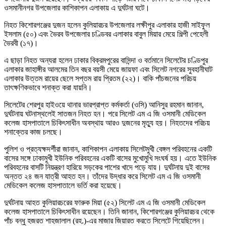
ওসমানীনগর উপজেলার কাশিকাপন এলাকায় এ দুর্ঘটনা ঘটে।
নিহত কিশোরগঞ্জের দুজন হলেন কুলিয়ারচর উপজেলার লক্ষীপুর এলাকার হাজী সাইফুল
ইসলাম (৫০) এবং ভৈরব উপজেলার চণ্ডিবর এলাকার বাবুল মিয়ার মেয়ে শিল্পী পেহেলী
ভৈরবী (১৭)।
এ ছাড়া নিহত অন্যরা হলেন ঢাকার বিক্রমপুরের বাসিন্দা ও বর্তমানে সিলেটের চণ্ডিপুর
এলাকার জাহাঙ্গীর আলমের তিন বছর বয়সী মেয়ে জায়ফা এবং সিলেট নগরের সুবহানীঘাট
এলাকার উত্তম রায়ের ছেলে সপ্তম রায় প্রিতম (২২)। বাকি পাঁচজনের পরিচয়
তাৎক্ষণিকভাবে শনাক্ত করা যায়নি।
সিলেটের শেরপুর হাইওয়ে থানার ভারপ্রাপ্ত কর্মকর্তা (ওসি) আনিসুর রহমান জানান,
দুর্ঘটনায় ঘটনাস্থলেই সাতজন নিহত হন। পরে সিলেট এম এ জি ওসমানী মেডিকেল
কলেজ হাসপাতালে চিকিৎসাধীন অবস্থায় আরও দুজনের মৃত্যু হয়। নিহতদের পরিচয়
শনাক্তের কাজ চলছে।
পুলিশ ও প্রত্যক্ষদর্শীরা জানান, কাশিকাপন এলাকায় সিলেটমুখী বেঙ্গল পরিবহনের একটি
বাসের সঙ্গে ঢাকামুখী ইউনিক পরিবহনের একটি বাসের মুখোমুখি সংঘর্ষ হয়। এতে ইউনিক
পরিবহনের বাসটি নিয়ন্ত্রণ হারিয়ে সড়কের পাশের খাদে পড়ে যায়। দুর্ঘটনায় দুই বাসের
অন্তত ২৪ জন যাত্রী আহত হন। তাঁদের উদ্ধার করে সিলেট এম এ জি ওসমানী
মেডিকেল কলেজ হাসপাতালে ভর্তি করা হয়েছে।
দুর্ঘটনায় আহত কুলিয়ারচরের ফারুক মিয়া (৫২) সিলেট এম এ জি ওসমানী মেডিকেল
কলেজ হাসপাতালে চিকিৎসাধীন রয়েছেন। তিনি জানান, কিশোরগঞ্জের কুলিয়ারচর থেকে
পাঁচ বন্ধু হজরত শাহজালাল (রহ.)-এর মাজার জিয়ারত করতে সিলেটে গিয়েছিলেন।