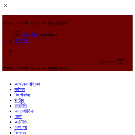
শনিবার, ৮ আগস্ট ২০২৬, ২৩ শ্রাবণ ১৪৩৩
[gtranslate]
লাইভ টিভি
আর্কাইভ
[gtranslate]
শনিবার, ৮ আগস্ট ২০২৬, ২৩ শ্রাবণ ১৪৩৩
আজকের পত্রিকা
সর্বশেষ
কিশোরগঞ্জ
জাতীয়
রাজনীতি
আন্তর্জাতিক
জেলা
অর্থনীতি
খেলাধুলা
বিনোদন