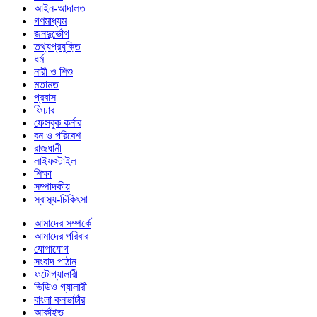
আইন-আদালত
গণমাধ্যম
জনদুর্ভোগ
তথ্যপ্রযুক্তি
ধর্ম
নারী ও শিশু
মতামত
প্রবাস
ফিচার
ফেসবুক কর্নার
বন ও পরিবেশ
রাজধানী
লাইফস্টাইল
শিক্ষা
সম্পাদকীয়
স্বাস্থ্য-চিকিৎসা
আমাদের সম্পর্কে
আমাদের পরিবার
যোগাযোগ
সংবাদ পাঠান
ফটোগ্যালারী
ভিডিও গ্যালারী
বাংলা কনভার্টার
আর্কাইভ