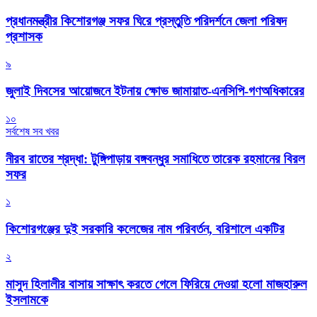
প্রধানমন্ত্রীর কিশোরগঞ্জ সফর ঘিরে প্রস্তুতি পরিদর্শনে জেলা পরিষদ
প্রশাসক
৯
জুলাই দিবসের আয়োজনে ইটনায় ক্ষোভ জামায়াত-এনসিপি-গণঅধিকারের
১০
সর্বশেষ সব খবর
নীরব রাতের শ্রদ্ধা: টুঙ্গিপাড়ায় বঙ্গবন্ধুর সমাধিতে তারেক রহমানের বিরল
সফর
১
কিশোরগঞ্জের দুই সরকারি কলেজের নাম পরিবর্তন, বরিশালে একটির
২
মাসুদ হিলালীর বাসায় সাক্ষাৎ করতে গেলে ফিরিয়ে দেওয়া হলো মাজহারুল
ইসলামকে