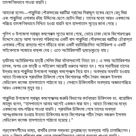
তাৎক্ষণিকভাবে পাওয়া যায়নি।
আহতরা হলেন—পাকুন্দিয়া পৌরসদরের বরাটিয়া গ্রামের সিরাজুল হকের ছেলে রেনু মিয়া
এবং পাকুন্দিয়া এলাকার রইছ উদ্দিনের ছেলে ছোটন মিয়া। তাদের মধ্যে আরও একজনের
পরিচয় তাৎক্ষণিকভাবে নিশ্চিত হওয়া যায়নি বলে হাসপাতাল সূত্রে জানা গেছে।
পুলিশ ও উপজেলা স্বাস্থ্য কমপ্লেক্স সূত্রে জানা গেছে, ভোরে ঢাকা থেকে কিশোরগঞ্জের
উদ্দেশে ছেড়ে আসা অনন্যা পরিবহনের একটি বাস পাকুন্দিয়া পৌরসদরের বরাটিয়া চৌরাস্তা
এলাকায় পৌঁছে রাস্তার পাশে দাঁড়িয়ে থাকা একটি ব্যাটারিচালিত অটোরিকশা ও একটি
সাইকেলকে সজোরে ধাক্কা দেয়। এতে অটোরিকশাটি দুমড়েমুচড়ে যায়।
দুর্ঘটনায় অটোরিকশার যাত্রী সেলিম মিয়া ঘটনাস্থলেই নিহত হন। এ সময় অটোরিকশার
চালক, অপর এক যাত্রী ও সাইকেল আরোহী গুরুতর আহত হন। পরে স্থানীয়রা তাদের
উদ্ধার করে পাকুন্দিয়া উপজেলা স্বাস্থ্য কমপ্লেক্সে নিয়ে যান। অবস্থার অবনতি হওয়ায়
আহত তিনজনকে প্রাথমিক চিকিৎসা শেষে কিশোরগঞ্জ শহীদ সৈয়দ নজরুল ইসলাম
মেডিকেল কলেজ হাসপাতালে পাঠানো হয়। সেখানে চিকিৎসাধীন অবস্থায় অজ্ঞাতপরিচয়
আরও একজনের মৃত্যু হয়।
পাকুন্দিয়া উপজেলা স্বাস্থ্য কমপ্লেক্সের জরুরি বিভাগের কর্তব্যরত চিকিৎসক ডা. বায়োজিদ
মাহমুদ বলেন, “হাসপাতালে আনার আগেই একজন মারা যান। আহত তিনজনের মধ্যে
একজনের নাম-পরিচয় পাওয়া যায়নি। প্রাথমিক চিকিৎসা শেষে তাদের অবস্থা
আশঙ্কাজনক হওয়ায় উন্নত চিকিৎসার জন্য কিশোরগঞ্জ শহীদ সৈয়দ নজরুল ইসলাম
মেডিকেল কলেজ হাসপাতালে পাঠানো হয়েছে।”
প্রত্যক্ষদর্শীদের ভাষ্য, বাসটির চালক সম্ভবত তন্দ্রাচ্ছন্ন অবস্থায় গাড়ি চালাচ্ছিলেন।
তবে এ বিষয়ে পুলিশের পক্ষ থেকে তাৎক্ষণিকভাবে কোনো মন্তব্য পাওয়া যায়নি।