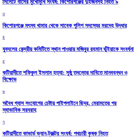
সিলেটে বাসের মুখোমুখি সংঘর্ষ: কিশোরগঞ্জের দুইজনসহ নিহত ৯
৩
কিশোরগঞ্জে মৎস্য খামার থেকে সাবেক পুলিশ সদস্যের মরদেহ উদ্ধার
৪
যুবদলের কেন্দ্রীয় কমিটিতে স্থান পাওয়ায় মজিবুর রহমান ভুঁইয়াকে সংবর্ধনা
৫
কটিয়াদীতে শফিকুল ইসলাম হত্যা: সুষ্ঠু তদন্তের দাবিতে মানববন্ধন ও
বিক্ষোভ
৬
অবৈধ গ্যাস সংযোগের চেষ্টায় পাইপলাইনে ছিদ্র, মেরামতের পর
স্বাভাবিক সরবরাহ
৭
কটিয়াদীতে কাভার্ড ভ্যান-ট্রাক্টর সংঘর্ষ: পথচারী কৃষক নিহত