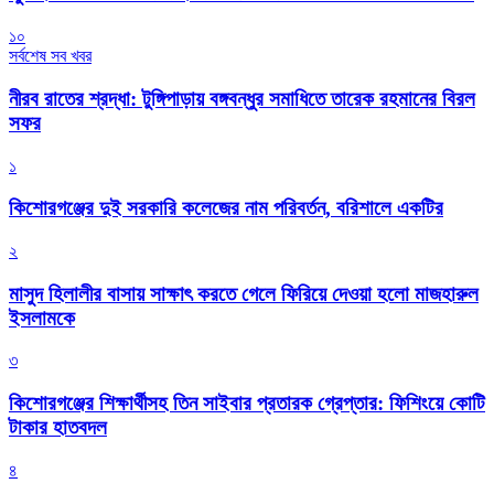
১০
সর্বশেষ সব খবর
নীরব রাতের শ্রদ্ধা: টুঙ্গিপাড়ায় বঙ্গবন্ধুর সমাধিতে তারেক রহমানের বিরল
সফর
১
কিশোরগঞ্জের দুই সরকারি কলেজের নাম পরিবর্তন, বরিশালে একটির
২
মাসুদ হিলালীর বাসায় সাক্ষাৎ করতে গেলে ফিরিয়ে দেওয়া হলো মাজহারুল
ইসলামকে
৩
কিশোরগঞ্জের শিক্ষার্থীসহ তিন সাইবার প্রতারক গ্রেপ্তার: ফিশিংয়ে কোটি
টাকার হাতবদল
৪