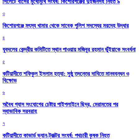
সিলেটে বাসের মুখোমুখি সংঘর্ষ: কিশোরগঞ্জের দুইজনসহ নিহত ৯
৩
কিশোরগঞ্জে মৎস্য খামার থেকে সাবেক পুলিশ সদস্যের মরদেহ উদ্ধার
৪
যুবদলের কেন্দ্রীয় কমিটিতে স্থান পাওয়ায় মজিবুর রহমান ভুঁইয়াকে সংবর্ধনা
৫
কটিয়াদীতে শফিকুল ইসলাম হত্যা: সুষ্ঠু তদন্তের দাবিতে মানববন্ধন ও
বিক্ষোভ
৬
অবৈধ গ্যাস সংযোগের চেষ্টায় পাইপলাইনে ছিদ্র, মেরামতের পর
স্বাভাবিক সরবরাহ
৭
কটিয়াদীতে কাভার্ড ভ্যান-ট্রাক্টর সংঘর্ষ: পথচারী কৃষক নিহত