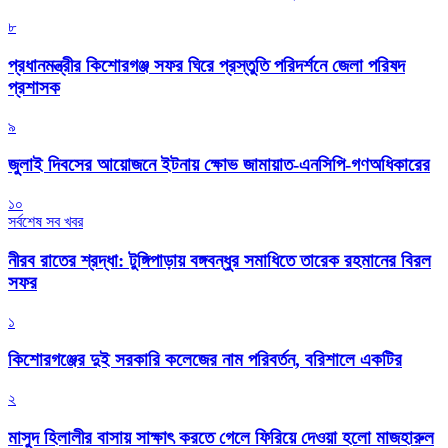
৮
প্রধানমন্ত্রীর কিশোরগঞ্জ সফর ঘিরে প্রস্তুতি পরিদর্শনে জেলা পরিষদ
প্রশাসক
৯
জুলাই দিবসের আয়োজনে ইটনায় ক্ষোভ জামায়াত-এনসিপি-গণঅধিকারের
১০
সর্বশেষ সব খবর
নীরব রাতের শ্রদ্ধা: টুঙ্গিপাড়ায় বঙ্গবন্ধুর সমাধিতে তারেক রহমানের বিরল
সফর
১
কিশোরগঞ্জের দুই সরকারি কলেজের নাম পরিবর্তন, বরিশালে একটির
২
মাসুদ হিলালীর বাসায় সাক্ষাৎ করতে গেলে ফিরিয়ে দেওয়া হলো মাজহারুল