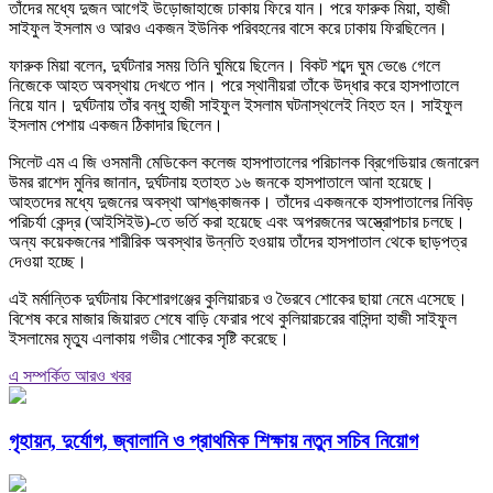
তাঁদের মধ্যে দুজন আগেই উড়োজাহাজে ঢাকায় ফিরে যান। পরে ফারুক মিয়া, হাজী
সাইফুল ইসলাম ও আরও একজন ইউনিক পরিবহনের বাসে করে ঢাকায় ফিরছিলেন।
ফারুক মিয়া বলেন, দুর্ঘটনার সময় তিনি ঘুমিয়ে ছিলেন। বিকট শব্দে ঘুম ভেঙে গেলে
নিজেকে আহত অবস্থায় দেখতে পান। পরে স্থানীয়রা তাঁকে উদ্ধার করে হাসপাতালে
নিয়ে যান। দুর্ঘটনায় তাঁর বন্ধু হাজী সাইফুল ইসলাম ঘটনাস্থলেই নিহত হন। সাইফুল
ইসলাম পেশায় একজন ঠিকাদার ছিলেন।
সিলেট এম এ জি ওসমানী মেডিকেল কলেজ হাসপাতালের পরিচালক ব্রিগেডিয়ার জেনারেল
উমর রাশেদ মুনির জানান, দুর্ঘটনায় হতাহত ১৬ জনকে হাসপাতালে আনা হয়েছে।
আহতদের মধ্যে দুজনের অবস্থা আশঙ্কাজনক। তাঁদের একজনকে হাসপাতালের নিবিড়
পরিচর্যা কেন্দ্র (আইসিইউ)-তে ভর্তি করা হয়েছে এবং অপরজনের অস্ত্রোপচার চলছে।
অন্য কয়েকজনের শারীরিক অবস্থার উন্নতি হওয়ায় তাঁদের হাসপাতাল থেকে ছাড়পত্র
দেওয়া হচ্ছে।
এই মর্মান্তিক দুর্ঘটনায় কিশোরগঞ্জের কুলিয়ারচর ও ভৈরবে শোকের ছায়া নেমে এসেছে।
বিশেষ করে মাজার জিয়ারত শেষে বাড়ি ফেরার পথে কুলিয়ারচরের বাসিন্দা হাজী সাইফুল
ইসলামের মৃত্যু এলাকায় গভীর শোকের সৃষ্টি করেছে।
এ সম্পর্কিত আরও খবর
গৃহায়ন, দুর্যোগ, জ্বালানি ও প্রাথমিক শিক্ষায় নতুন সচিব নিয়োগ