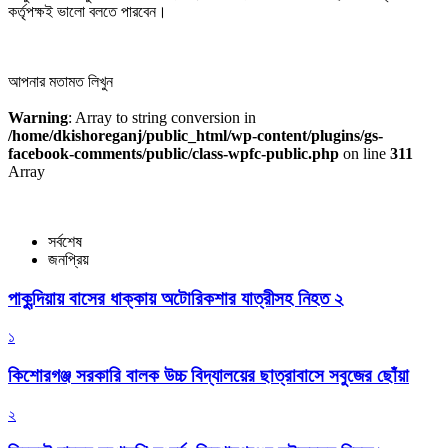
কর্তৃপক্ষই ভালো বলতে পারবেন।
আপনার মতামত লিখুন
Warning
: Array to string conversion in
/home/dkishoreganj/public_html/wp-content/plugins/gs-
facebook-comments/public/class-wpfc-public.php
on line
311
Array
সর্বশেষ
জনপ্রিয়
পাকুন্দিয়ায় বাসের ধাক্কায় অটোরিকশার যাত্রীসহ নিহত ২
১
কিশোরগঞ্জ সরকারি বালক উচ্চ বিদ্যালয়ের ছাত্রাবাসে সবুজের ছোঁয়া
২