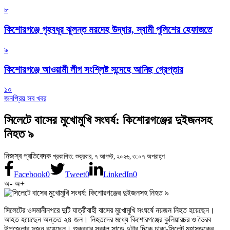
৮
কিশোরগঞ্জে গৃহবধূর ঝুলন্ত মরদেহ উদ্ধার, স্বামী পুলিশের হেফাজতে
৯
কিশোরগঞ্জে আওয়ামী লীগ সংশ্লিষ্ট সন্দেহে আনিছ গ্রেপ্তার
১০
জনপ্রিয় সব খবর
সিলেটে বাসের মুখোমুখি সংঘর্ষ: কিশোরগঞ্জের দুইজনসহ
নিহত ৯
নিজস্ব প্রতিবেদক
প্রকাশিত: শুক্রবার, ৭ আগস্ট, ২০২৬, ৩:০৭ অপরাহ্ণ
Facebook
0
Tweet
0
LinkedIn
0
অ-
অ+
সিলেটের ওসমানীনগরে দুটি যাত্রীবাহী বাসের মুখোমুখি সংঘর্ষে নয়জন নিহত হয়েছেন।
আহত হয়েছেন অন্তত ২৪ জন। নিহতদের মধ্যে কিশোরগঞ্জের কুলিয়ারচর ও ভৈরব
উপজেলার দুজন রয়েছেন। শুক্রবার সকাল সাড়ে ৭টার দিকে ঢাকা-সিলেট মহাসড়কের