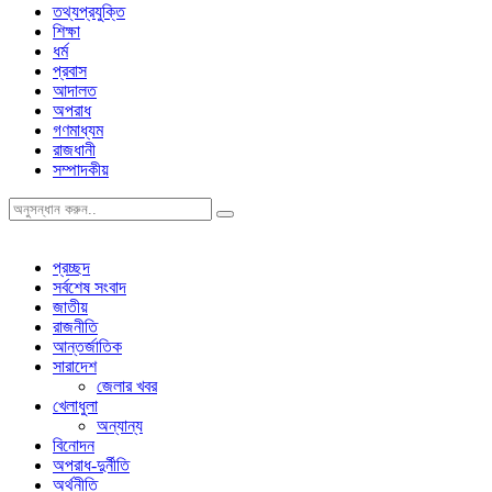
তথ্যপ্রযুক্তি
শিক্ষা
ধর্ম
প্রবাস
আদালত
অপরাধ
গণমাধ্যম
রাজধানী
সম্পাদকীয়
প্রচ্ছদ
সর্বশেষ সংবাদ
জাতীয়
রাজনীতি
আন্তর্জাতিক
সারাদেশ
জেলার খবর
খেলাধুলা
অন্যান্য
বিনোদন
অপরাধ-দুর্নীতি
অর্থনীতি