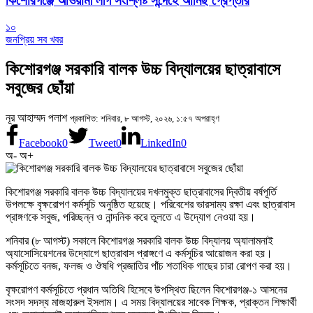
কিশোরগঞ্জে আওয়ামী লীগ সংশ্লিষ্ট সন্দেহে আনিছ গ্রেপ্তার
১০
জনপ্রিয় সব খবর
কিশোরগঞ্জ সরকারি বালক উচ্চ বিদ্যালয়ের ছাত্রাবাসে
সবুজের ছোঁয়া
নূর আহাম্মদ পলাশ
প্রকাশিত: শনিবার, ৮ আগস্ট, ২০২৬, ১:৫৭ অপরাহ্ণ
Facebook
0
Tweet
0
LinkedIn
0
অ-
অ+
কিশোরগঞ্জ সরকারি বালক উচ্চ বিদ্যালয়ের দখলমুক্ত ছাত্রাবাসের দ্বিতীয় বর্ষপূর্তি
উপলক্ষে বৃক্ষরোপণ কর্মসূচি অনুষ্ঠিত হয়েছে। পরিবেশের ভারসাম্য রক্ষা এবং ছাত্রাবাস
প্রাঙ্গণকে সবুজ, পরিচ্ছন্ন ও নান্দনিক করে তুলতে এ উদ্যোগ নেওয়া হয়।
শনিবার (৮ আগস্ট) সকালে কিশোরগঞ্জ সরকারি বালক উচ্চ বিদ্যালয় অ্যালামনাই
অ্যাসোসিয়েশনের উদ্যোগে ছাত্রাবাস প্রাঙ্গণে এ কর্মসূচির আয়োজন করা হয়।
কর্মসূচিতে বনজ, ফলজ ও ঔষধি প্রজাতির পাঁচ শতাধিক গাছের চারা রোপণ করা হয়।
বৃক্ষরোপণ কর্মসূচিতে প্রধান অতিথি হিসেবে উপস্থিত ছিলেন কিশোরগঞ্জ-১ আসনের
সংসদ সদস্য মাজহারুল ইসলাম। এ সময় বিদ্যালয়ের সাবেক শিক্ষক, প্রাক্তন শিক্ষার্থী