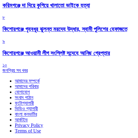
করিমগঞ্জে দা দিয়ে কুপিয়ে খালাতো ভাইকে হত্যা
৮
কিশোরগঞ্জে গৃহবধূর ঝুলন্ত মরদেহ উদ্ধার, স্বামী পুলিশের হেফাজতে
৯
কিশোরগঞ্জে আওয়ামী লীগ সংশ্লিষ্ট সন্দেহে আনিছ গ্রেপ্তার
১০
জনপ্রিয় সব খবর
আমাদের সম্পর্কে
আমাদের পরিবার
যোগাযোগ
সংবাদ পাঠান
ফটোগ্যালারী
ভিডিও গ্যালারী
বাংলা কনভার্টার
আর্কাইভ
Privacy Policy
Terms of Use