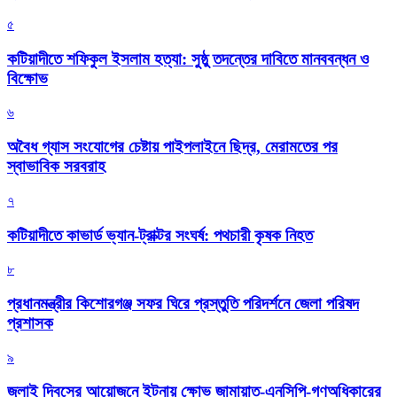
৫
কটিয়াদীতে শফিকুল ইসলাম হত্যা: সুষ্ঠু তদন্তের দাবিতে মানববন্ধন ও
বিক্ষোভ
৬
অবৈধ গ্যাস সংযোগের চেষ্টায় পাইপলাইনে ছিদ্র, মেরামতের পর
স্বাভাবিক সরবরাহ
৭
কটিয়াদীতে কাভার্ড ভ্যান-ট্রাক্টর সংঘর্ষ: পথচারী কৃষক নিহত
৮
প্রধানমন্ত্রীর কিশোরগঞ্জ সফর ঘিরে প্রস্তুতি পরিদর্শনে জেলা পরিষদ
প্রশাসক
৯
জুলাই দিবসের আয়োজনে ইটনায় ক্ষোভ জামায়াত-এনসিপি-গণঅধিকারের