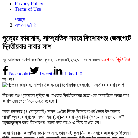
Privacy Policy
Terms of Use
প্রচ্ছদ
অপরাধ-দুর্নীতি
পুত্রের কারাবাস, সাম্প্রতিক সময়ে কিশোরগঞ্জ জেলগেটে
দ্বিতীয়বার বাবার লাশ
নূর আহাম্মদ পলাশ
ই-পেপার প্রিন্ট ভিউ
প্রকাশিত: বুধবার, ৪ ফেব্রুয়ারি, ২০২৬, ৭:৫৮ অপরাহ্ণ
Facebook
0
Tweet
0
LinkedIn
0
অ-
অ+
কিশোরগঞ্জে প্যারোলে মুক্তি না পাওয়ায় দ্বিতীয়বারের মতো এক আসামিকে বাবার লাশ
কারাগারের গেটে নিয়ে যেতে হয়েছে।
আজ মঙ্গলবার (৪ ফেব্রুয়ারি) সকাল ১০টার দিকে কিশোরগঞ্জের ভৈরব উপজেলার
পানাউল্লারচর গ্রামের মিলন মিয়া (৪৫)-এর বাবা ফুল মিয়া (৭০)-এর মরদেহ একটি
অ্যাম্বুলেন্সে করে কিশোরগঞ্জ জেলা কারাগার-১ এ নিয়ে যাওয়া হয়।
আসামির চাচা আতাউর রহমান জানান, তার ভাই ফুল মিয়া ক্যানসারে আক্রান্ত ছিলেন।