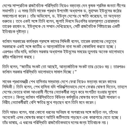
দেশের সাম্প্রতিক রাজনৈতিক পরিস্থিতি নিয়েও বক্তব্য দেন কৃষক শ্রমিক জনতা লীগের
সভাপতি। এ সময় তিনি সাবেক প্রধান উপদেষ্টা অধ্যাপক ড. মুহাম্মদ ইউনূসের কঠোর
সমালোচনা করেন। তাঁর অভিযোগ, ড. ইউনূস দেশের যে ক্ষতি করেছেন, তা অত্যন্ত
গুরুতর। তবে একই সঙ্গে তিনি বলেন, জুলাই দিবসে বিএনপির ভারপ্রাপ্ত চেয়ারম্যান
তারেক রহমান ড. ইউনূসকে যে সম্মান দেখিয়েছেন, সেটি রাজনৈতিক শিষ্টাচারের একটি
ইতিবাচক দৃষ্টান্ত।
বর্তমান সরকারের কার্যক্রম প্রসঙ্গে কাদের সিদ্দিকী বলেন, তারেক রহমানের নেতৃত্বে
সরকারকে একই সঙ্গে জাতীয় ও আন্তর্জাতিক নানা সংকট মোকাবিলা করতে হচ্ছে।
এরপরও তাঁর দাবি, বর্তমান সরকার অধ্যাপক ইউনূসের সময়ের তুলনায় অনেক ভালোভাবে
রাষ্ট্র পরিচালনা করছে।
তিনি বলেন, “জাতীয় সংকট তো আছেই, আন্তর্জাতিক সংকট তার চেয়েও বড়। তারপরও
বর্তমান সরকার পরিস্থিতি ভালোভাবে সামাল দিচ্ছে।”
সাবেক প্রধানমন্ত্রী শেখ হাসিনার সম্ভাব্য দেশে ফেরা নিয়েও মন্তব্য করেন কাদের
সিদ্দিকী। তিনি বলেন, শেখ হাসিনা যদি পরিকল্পিতভাবে দেশে ফেরার ঘোষণা দিতেন, তাহলে
দেশের ভেতরে থাকা আওয়ামী লীগের নেতাকর্মীরা নতুন করে সংগঠিত হওয়ার সুযোগ
পেতেন। কিন্তু বর্তমান পরিস্থিতিতে বিভিন্ন কর্মসূচির ঘোষণার ফলে উল্টো সাধারণ ও
নিরীহ নেতাকর্মীরাই বেশি ক্ষতির মুখে পড়ছেন বলে তিনি মনে করেন।
তিনি আরও বলেন, যারা কোনো ধরনের অনিয়ম বা অপরাধের সঙ্গে জড়িত নন, তাঁদের
অনেকেই এসব ঘোষণার কারণে আইনি জটিলতায় পড়ছেন এবং কারাগারে যেতে হচ্ছে।
তাঁর ভাষায়, এ ধরনের পরিস্থিতি রাজনৈতিকভাবে দলের জন্য ইতিবাচক নয়।