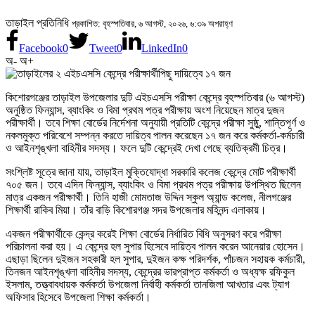
তাড়াইল প্রতিনিধি
প্রকাশিত: বৃহস্পতিবার, ৬ আগস্ট, ২০২৬, ৬:৩৯ অপরাহ্ণ
Facebook
0
Tweet
0
LinkedIn
0
অ-
অ+
কিশোরগঞ্জের তাড়াইল উপজেলার দুটি এইচএসসি পরীক্ষা কেন্দ্রে বৃহস্পতিবার (৬ আগস্ট)
অনুষ্ঠিত ফিন্যান্স, ব্যাংকিং ও বিমা প্রথম পত্র পরীক্ষায় অংশ নিয়েছেন মাত্র দুজন
পরীক্ষার্থী। তবে শিক্ষা বোর্ডের নির্দেশনা অনুযায়ী প্রতিটি কেন্দ্রে পরীক্ষা সুষ্ঠু, শান্তিপূর্ণ ও
নকলমুক্ত পরিবেশে সম্পন্ন করতে দায়িত্ব পালন করেছেন ১৭ জন করে কর্মকর্তা-কর্মচারী
ও আইনশৃঙ্খলা বাহিনীর সদস্য। ফলে দুটি কেন্দ্রেই দেখা গেছে ব্যতিক্রমী চিত্র।
সংশ্লিষ্ট সূত্রে জানা যায়, তাড়াইল মুক্তিযোদ্ধা সরকারি কলেজ কেন্দ্রে মোট পরীক্ষার্থী
৭০৫ জন। তবে এদিন ফিন্যান্স, ব্যাংকিং ও বিমা প্রথম পত্র পরীক্ষায় উপস্থিত ছিলেন
মাত্র একজন পরীক্ষার্থী। তিনি হাজী মোমতাজ উদ্দিন স্কুল অ্যান্ড কলেজ, নীলগঞ্জের
শিক্ষার্থী রাকিব মিয়া। তাঁর বাড়ি কিশোরগঞ্জ সদর উপজেলার মহিনন্দ এলাকায়।
একজন পরীক্ষার্থীকে কেন্দ্র করেই শিক্ষা বোর্ডের নির্ধারিত বিধি অনুসরণ করে পরীক্ষা
পরিচালনা করা হয়। এ কেন্দ্রে হল সুপার হিসেবে দায়িত্ব পালন করেন আনেয়ার হোসেন।
এছাড়া ছিলেন দুইজন সহকারী হল সুপার, দুইজন কক্ষ পরিদর্শক, পাঁচজন সহায়ক কর্মচারী,
তিনজন আইনশৃঙ্খলা বাহিনীর সদস্য, কেন্দ্রের ভারপ্রাপ্ত কর্মকর্তা ও অধ্যক্ষ রফিকুল
ইসলাম, তত্ত্বাবধায়ক কর্মকর্তা উপজেলা নির্বাহী কর্মকর্তা তানজিলা আখতার এবং ট্যাগ
অফিসার হিসেবে উপজেলা শিক্ষা কর্মকর্তা।