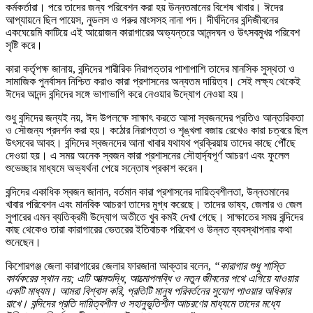
কর্মকর্তারা। পরে তাদের জন্য পরিবেশন করা হয় উন্নতমানের বিশেষ খাবার। ঈদের
আপ্যায়নে ছিল পায়েস, নুডলস ও গরুর মাংসসহ নানা পদ। দীর্ঘদিনের বন্দিজীবনের
একঘেয়েমি কাটিয়ে এই আয়োজন কারাগারের অভ্যন্তরে আনন্দঘন ও উৎসবমুখর পরিবেশ
সৃষ্টি করে।
কারা কর্তৃপক্ষ জানায়, বন্দিদের শারীরিক নিরাপত্তার পাশাপাশি তাদের মানসিক সুস্থতা ও
সামাজিক পুনর্বাসন নিশ্চিত করাও কারা প্রশাসনের অন্যতম দায়িত্ব। সেই লক্ষ্য থেকেই
ঈদের আনন্দ বন্দিদের সঙ্গে ভাগাভাগি করে নেওয়ার উদ্যোগ নেওয়া হয়।
শুধু বন্দিদের জন্যই নয়, ঈদ উপলক্ষে সাক্ষাৎ করতে আসা স্বজনদের প্রতিও আন্তরিকতা
ও সৌজন্য প্রদর্শন করা হয়। কঠোর নিরাপত্তা ও শৃঙ্খলা বজায় রেখেও কারা চত্বরে ছিল
উৎসবের আবহ। বন্দিদের স্বজনদের আনা খাবার যথাযথ প্রক্রিয়ায় তাদের কাছে পৌঁছে
দেওয়া হয়। এ সময় অনেক স্বজন কারা প্রশাসনের সৌহার্দ্যপূর্ণ আচরণ এবং ফুলেল
শুভেচ্ছার মাধ্যমে অভ্যর্থনা পেয়ে সন্তোষ প্রকাশ করেন।
বন্দিদের একাধিক স্বজন জানান, বর্তমান কারা প্রশাসনের দায়িত্বশীলতা, উন্নতমানের
খাবার পরিবেশন এবং মানবিক আচরণ তাদের মুগ্ধ করেছে। তাদের ভাষ্য, জেলার ও জেল
সুপারের এমন ব্যতিক্রমী উদ্যোগ অতীতে খুব কমই দেখা গেছে। সাক্ষাতের সময় বন্দিদের
কাছ থেকেও তারা কারাগারের ভেতরের ইতিবাচক পরিবেশ ও উন্নত ব্যবস্থাপনার কথা
শুনেছেন।
কিশোরগঞ্জ জেলা কারাগারের জেলার ফারজানা আক্তার বলেন,
“কারাগার শুধু শাস্তি
কার্যকরের স্থান নয়; এটি আত্মশুদ্ধি, আত্মোপলব্ধি ও নতুন জীবনের পথে এগিয়ে যাওয়ার
একটি মাধ্যম। আমরা বিশ্বাস করি, প্রতিটি মানুষ পরিবর্তনের সুযোগ পাওয়ার অধিকার
রাখে। বন্দিদের প্রতি দায়িত্বশীল ও সহানুভূতিশীল আচরণের মাধ্যমে তাদের মধ্যে