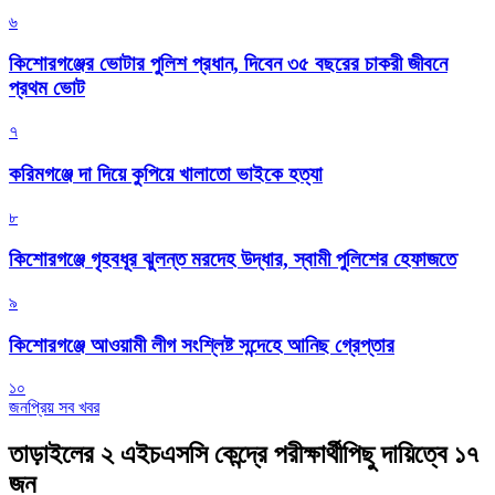
৬
কিশোরগঞ্জের ভোটার পুলিশ প্রধান, দিবেন ৩৫ বছরের চাকরী জীবনে
প্রথম ভোট
৭
করিমগঞ্জে দা দিয়ে কুপিয়ে খালাতো ভাইকে হত্যা
৮
কিশোরগঞ্জে গৃহবধূর ঝুলন্ত মরদেহ উদ্ধার, স্বামী পুলিশের হেফাজতে
৯
কিশোরগঞ্জে আওয়ামী লীগ সংশ্লিষ্ট সন্দেহে আনিছ গ্রেপ্তার
১০
জনপ্রিয় সব খবর
তাড়াইলের ২ এইচএসসি কেন্দ্রে পরীক্ষার্থীপিছু দায়িত্বে ১৭
জন