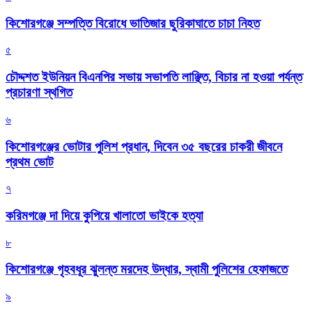
কিশোরগঞ্জে সম্পত্তি বিরোধে ভাতিজার ছুরিকাঘাতে চাচা নিহত
৫
চৌদ্দশত ইউনিয়ন বিএনপির সভায় সভাপতি লাঞ্ছিত, বিচার না হওয়া পর্যন্ত
প্রচারণা স্থগিত
৬
কিশোরগঞ্জের ভোটার পুলিশ প্রধান, দিবেন ৩৫ বছরের চাকরী জীবনে
প্রথম ভোট
৭
করিমগঞ্জে দা দিয়ে কুপিয়ে খালাতো ভাইকে হত্যা
৮
কিশোরগঞ্জে গৃহবধূর ঝুলন্ত মরদেহ উদ্ধার, স্বামী পুলিশের হেফাজতে
৯