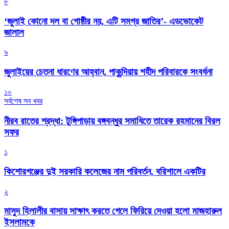
৮
‘জুলাই কোনো দল বা গোষ্ঠীর নয়, এটি সমগ্র জাতির’- এডভোকেট
জালাল
৯
জুলাইয়ের চেতনা ধারণের আহ্বান, পাকুন্দিয়ায় শহীদ পরিবারকে সংবর্ধনা
১০
সর্বশেষ সব খবর
নীরব রাতের শ্রদ্ধা: টুঙ্গিপাড়ায় বঙ্গবন্ধুর সমাধিতে তারেক রহমানের বিরল
সফর
১
কিশোরগঞ্জের দুই সরকারি কলেজের নাম পরিবর্তন, বরিশালে একটির
২
মাসুদ হিলালীর বাসায় সাক্ষাৎ করতে গেলে ফিরিয়ে দেওয়া হলো মাজহারুল
ইসলামকে