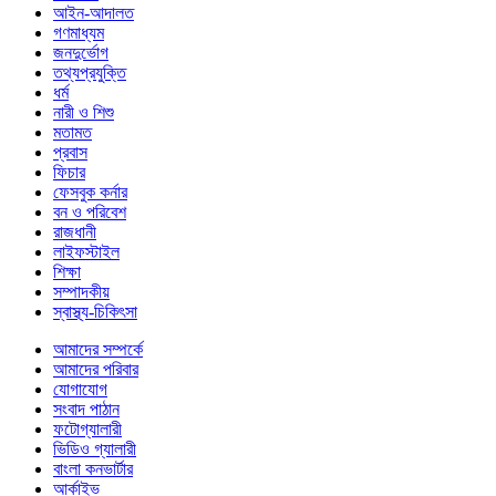
আইন-আদালত
গণমাধ্যম
জনদুর্ভোগ
তথ্যপ্রযুক্তি
ধর্ম
নারী ও শিশু
মতামত
প্রবাস
ফিচার
ফেসবুক কর্নার
বন ও পরিবেশ
রাজধানী
লাইফস্টাইল
শিক্ষা
সম্পাদকীয়
স্বাস্থ্য-চিকিৎসা
আমাদের সম্পর্কে
আমাদের পরিবার
যোগাযোগ
সংবাদ পাঠান
ফটোগ্যালারী
ভিডিও গ্যালারী
বাংলা কনভার্টার
আর্কাইভ