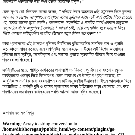
ইতিবাচক পরিবর্তনের বীজ বপন করাই আমাদের লক্ষ্য।”
জেল সুপার মো. দিদারুল আলম বলেন,
“পবিত্র ঈদুল আজহার এই আনন্দঘন দিনে ফুলেল
শুভেচ্ছা ও বিশেষ আপ্যায়নের মাধ্যমে আমরা বন্দিদের কাছে এই বার্তা পৌঁছে দিতে চেয়েছি
যে, সমাজ তাদের ভুলে যায়নি। ভালোবাসা, সহমর্মিতা ও মানবিক স্পর্শ একজন মানুষকে
নতুনভাবে বাঁচার অনুপ্রেরণা জোগায়। আমরা চাই, তারা সংশোধিত হয়ে সমাজে ফিরে
গিয়ে একজন দায়িত্বশীল নাগরিক হিসেবে নতুন জীবন শুরু করুক।”
কারা প্রশাসনের এই উদ্যোগ বন্দিদের দীর্ঘদিনের বন্দিত্বজনিত মানসিক চাপ ও গ্লানি
অনেকাংশে লাঘব করেছে বলে সংশ্লিষ্টরা মনে করছেন। ঈদের এই বিশেষ আয়োজন
বন্দিদের মনে স্বস্তি, আত্মবিশ্বাস এবং সমাজে পুনরায় স্বাভাবিক জীবনে ফিরে যাওয়ার
প্রত্যয় জাগিয়েছে।
সংশ্লিষ্টদের মতে, শাস্তি কার্যকরের পাশাপাশি মানবিকতা, পুনর্বাসন ও সংশোধনমূলক
কার্যক্রমকে গুরুত্ব দিয়ে কিশোরগঞ্জ জেলা কারাগার যে উদ্যোগ গ্রহণ করেছে, তা
আধুনিক ও মানবিক কারা ব্যবস্থাপনার একটি অনুকরণীয় উদাহরণ। ঈদুল আজহাকে ঘিরে
আয়োজিত এ কর্মসূচি বন্দি ও তাদের স্বজনদের মধ্যে ইতিবাচক সাড়া ফেলেছে এবং কারা
প্রশাসনের জনবান্ধব কার্যক্রমের প্রতি আস্থা আরও বৃদ্ধি করেছে।
আপনার মতামত লিখুন
Warning
: Array to string conversion in
/home/dkishoreganj/public_html/wp-content/plugins/gs-
facebook-comments/public/class-wpfc-public.php
on line
311