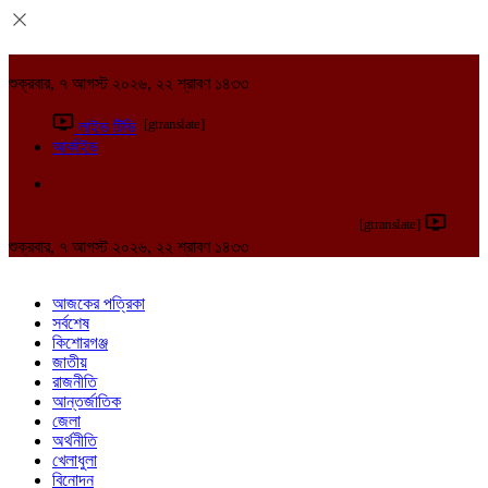
শুক্রবার, ৭ আগস্ট ২০২৬, ২২ শ্রাবণ ১৪৩৩
[gtranslate]
লাইভ টিভি
আর্কাইভ
[gtranslate]
শুক্রবার, ৭ আগস্ট ২০২৬, ২২ শ্রাবণ ১৪৩৩
আজকের পত্রিকা
সর্বশেষ
কিশোরগঞ্জ
জাতীয়
রাজনীতি
আন্তর্জাতিক
জেলা
অর্থনীতি
খেলাধুলা
বিনোদন