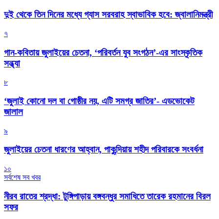
দুই থেকে তিন দিনের মধ্যে গ্যাস সরবরাহ স্বাভাবিক হবে: জ্বালানিমন্ত্রী
৭
গান-কবিতায় জুলাইয়ের চেতনা, ‘পরিবর্তন যুব সংগঠন’-এর সাংস্কৃতিক
সন্ধ্যা
৮
‘জুলাই কোনো দল বা গোষ্ঠীর নয়, এটি সমগ্র জাতির’- এডভোকেট
জালাল
৯
জুলাইয়ের চেতনা ধারণের আহ্বান, পাকুন্দিয়ায় শহীদ পরিবারকে সংবর্ধনা
১০
সর্বশেষ সব খবর
নীরব রাতের শ্রদ্ধা: টুঙ্গিপাড়ায় বঙ্গবন্ধুর সমাধিতে তারেক রহমানের বিরল
সফর