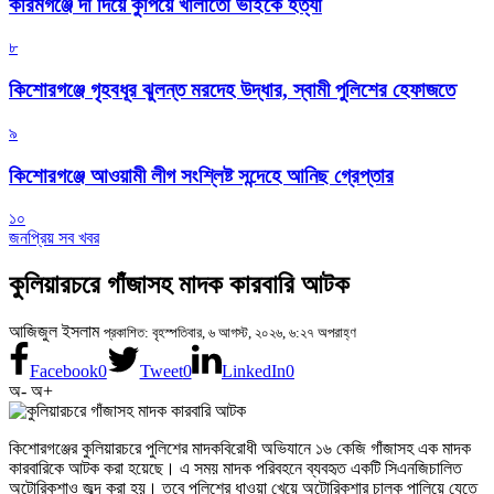
করিমগঞ্জে দা দিয়ে কুপিয়ে খালাতো ভাইকে হত্যা
৮
কিশোরগঞ্জে গৃহবধূর ঝুলন্ত মরদেহ উদ্ধার, স্বামী পুলিশের হেফাজতে
৯
কিশোরগঞ্জে আওয়ামী লীগ সংশ্লিষ্ট সন্দেহে আনিছ গ্রেপ্তার
১০
জনপ্রিয় সব খবর
কুলিয়ারচরে গাঁজাসহ মাদক কারবারি আটক
আজিজুল ইসলাম
প্রকাশিত: বৃহস্পতিবার, ৬ আগস্ট, ২০২৬, ৬:২৭ অপরাহ্ণ
Facebook
0
Tweet
0
LinkedIn
0
অ-
অ+
কিশোরগঞ্জের কুলিয়ারচরে পুলিশের মাদকবিরোধী অভিযানে ১৬ কেজি গাঁজাসহ এক মাদক
কারবারিকে আটক করা হয়েছে। এ সময় মাদক পরিবহনে ব্যবহৃত একটি সিএনজিচালিত
অটোরিকশাও জব্দ করা হয়। তবে পুলিশের ধাওয়া খেয়ে অটোরিকশার চালক পালিয়ে যেতে