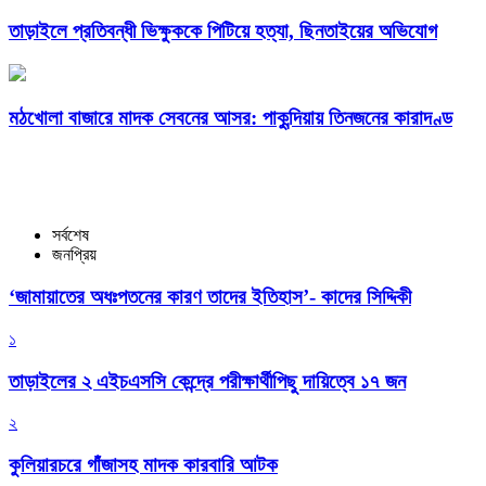
তাড়াইলে প্রতিবন্ধী ভিক্ষুককে পিটিয়ে হত্যা, ছিনতাইয়ের অভিযোগ
মঠখোলা বাজারে মাদক সেবনের আসর: পাকুন্দিয়ায় তিনজনের কারাদণ্ড
সর্বশেষ
জনপ্রিয়
‘জামায়াতের অধঃপতনের কারণ তাদের ইতিহাস’- কাদের সিদ্দিকী
১
তাড়াইলের ২ এইচএসসি কেন্দ্রে পরীক্ষার্থীপিছু দায়িত্বে ১৭ জন
২
কুলিয়ারচরে গাঁজাসহ মাদক কারবারি আটক