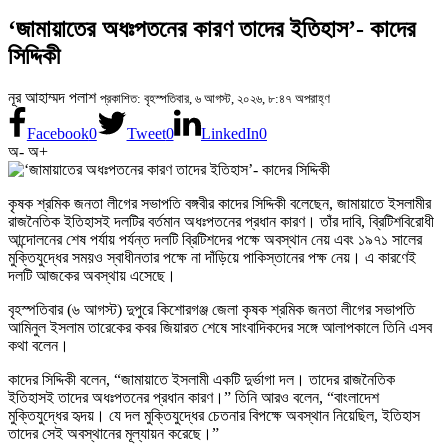
‘জামায়াতের অধঃপতনের কারণ তাদের ইতিহাস’- কাদের
সিদ্দিকী
নূর আহাম্মদ পলাশ
প্রকাশিত: বৃহস্পতিবার, ৬ আগস্ট, ২০২৬, ৮:৪৭ অপরাহ্ণ
Facebook
0
Tweet
0
LinkedIn
0
অ-
অ+
কৃষক শ্রমিক জনতা লীগের সভাপতি বঙ্গবীর কাদের সিদ্দিকী বলেছেন, জামায়াতে ইসলামীর
রাজনৈতিক ইতিহাসই দলটির বর্তমান অধঃপতনের প্রধান কারণ। তাঁর দাবি, ব্রিটিশবিরোধী
আন্দোলনের শেষ পর্যায় পর্যন্ত দলটি ব্রিটিশদের পক্ষে অবস্থান নেয় এবং ১৯৭১ সালের
মুক্তিযুদ্ধের সময়ও স্বাধীনতার পক্ষে না দাঁড়িয়ে পাকিস্তানের পক্ষ নেয়। এ কারণেই
দলটি আজকের অবস্থায় এসেছে।
বৃহস্পতিবার (৬ আগস্ট) দুপুরে কিশোরগঞ্জ জেলা কৃষক শ্রমিক জনতা লীগের সভাপতি
আমিনুল ইসলাম তারেকের কবর জিয়ারত শেষে সাংবাদিকদের সঙ্গে আলাপকালে তিনি এসব
কথা বলেন।
কাদের সিদ্দিকী বলেন, “জামায়াতে ইসলামী একটি দুর্ভাগা দল। তাদের রাজনৈতিক
ইতিহাসই তাদের অধঃপতনের প্রধান কারণ।” তিনি আরও বলেন, “বাংলাদেশ
মুক্তিযুদ্ধের হৃদয়। যে দল মুক্তিযুদ্ধের চেতনার বিপক্ষে অবস্থান নিয়েছিল, ইতিহাস
তাদের সেই অবস্থানের মূল্যায়ন করেছে।”