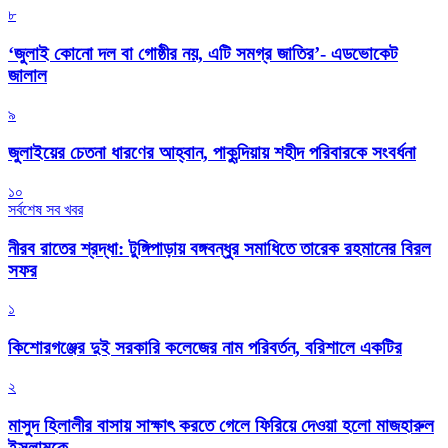
৮
‘জুলাই কোনো দল বা গোষ্ঠীর নয়, এটি সমগ্র জাতির’- এডভোকেট
জালাল
৯
জুলাইয়ের চেতনা ধারণের আহ্বান, পাকুন্দিয়ায় শহীদ পরিবারকে সংবর্ধনা
১০
সর্বশেষ সব খবর
নীরব রাতের শ্রদ্ধা: টুঙ্গিপাড়ায় বঙ্গবন্ধুর সমাধিতে তারেক রহমানের বিরল
সফর
১
কিশোরগঞ্জের দুই সরকারি কলেজের নাম পরিবর্তন, বরিশালে একটির
২
মাসুদ হিলালীর বাসায় সাক্ষাৎ করতে গেলে ফিরিয়ে দেওয়া হলো মাজহারুল
ইসলামকে