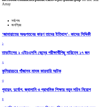
Array
সর্বশেষ
জনপ্রিয়
‘জামায়াতের অধঃপতনের কারণ তাদের ইতিহাস’- কাদের সিদ্দিকী
১
তাড়াইলের ২ এইচএসসি কেন্দ্রে পরীক্ষার্থীপিছু দায়িত্বে ১৭ জন
২
কুলিয়ারচরে গাঁজাসহ মাদক কারবারি আটক
৩
গৃহায়ন, দুর্যোগ, জ্বালানি ও প্রাথমিক শিক্ষায় নতুন সচিব নিয়োগ
৪