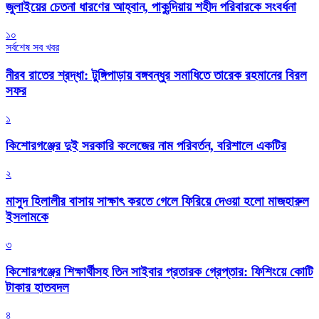
জুলাইয়ের চেতনা ধারণের আহ্বান, পাকুন্দিয়ায় শহীদ পরিবারকে সংবর্ধনা
১০
সর্বশেষ সব খবর
নীরব রাতের শ্রদ্ধা: টুঙ্গিপাড়ায় বঙ্গবন্ধুর সমাধিতে তারেক রহমানের বিরল
সফর
১
কিশোরগঞ্জের দুই সরকারি কলেজের নাম পরিবর্তন, বরিশালে একটির
২
মাসুদ হিলালীর বাসায় সাক্ষাৎ করতে গেলে ফিরিয়ে দেওয়া হলো মাজহারুল
ইসলামকে
৩
কিশোরগঞ্জের শিক্ষার্থীসহ তিন সাইবার প্রতারক গ্রেপ্তার: ফিশিংয়ে কোটি
টাকার হাতবদল
৪