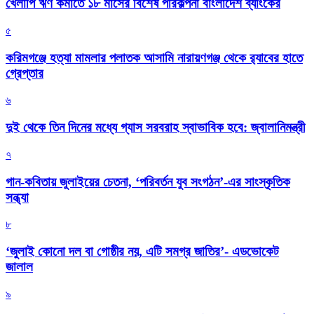
খেলাপি ঋণ কমাতে ১৮ মাসের বিশেষ পরিকল্পনা বাংলাদেশ ব্যাংকের
৫
করিমগঞ্জে হত্যা মামলার পলাতক আসামি নারায়ণগঞ্জ থেকে র‌্যাবের হাতে
গ্রেপ্তার
৬
দুই থেকে তিন দিনের মধ্যে গ্যাস সরবরাহ স্বাভাবিক হবে: জ্বালানিমন্ত্রী
৭
গান-কবিতায় জুলাইয়ের চেতনা, ‘পরিবর্তন যুব সংগঠন’-এর সাংস্কৃতিক
সন্ধ্যা
৮
‘জুলাই কোনো দল বা গোষ্ঠীর নয়, এটি সমগ্র জাতির’- এডভোকেট
জালাল
৯