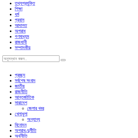
তথ্যপ্রযুক্তি
শিক্ষা
ধর্ম
প্রবাস
আদালত
অপরাধ
গণমাধ্যম
রাজধানী
সম্পাদকীয়
প্রচ্ছদ
সর্বশেষ সংবাদ
জাতীয়
রাজনীতি
আন্তর্জাতিক
সারাদেশ
জেলার খবর
খেলাধুলা
অন্যান্য
বিনোদন
অপরাধ-দুর্নীতি
অর্থনীতি