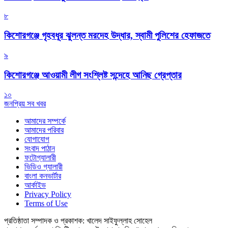
৮
কিশোরগঞ্জে গৃহবধূর ঝুলন্ত মরদেহ উদ্ধার, স্বামী পুলিশের হেফাজতে
৯
কিশোরগঞ্জে আওয়ামী লীগ সংশ্লিষ্ট সন্দেহে আনিছ গ্রেপ্তার
১০
জনপ্রিয় সব খবর
আমাদের সম্পর্কে
আমাদের পরিবার
যোগাযোগ
সংবাদ পাঠান
ফটোগ্যালারী
ভিডিও গ্যালারী
বাংলা কনভার্টার
আর্কাইভ
Privacy Policy
Terms of Use
প্রতিষ্ঠাতা সম্পাদক ও প্রকাশক: খালেদ সাইফুল্লাহ সোহেল