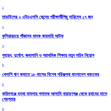
১
তাড়াইলের ২ এইচএসসি কেন্দ্রে পরীক্ষার্থীপিছু দায়িত্বে ১৭ জন
২
কুলিয়ারচরে গাঁজাসহ মাদক কারবারি আটক
৩
গৃহায়ন, দুর্যোগ, জ্বালানি ও প্রাথমিক শিক্ষায় নতুন সচিব নিয়োগ
৪
খেলাপি ঋণ কমাতে ১৮ মাসের বিশেষ পরিকল্পনা বাংলাদেশ ব্যাংকের
৫
করিমগঞ্জে হত্যা মামলার পলাতক আসামি নারায়ণগঞ্জ থেকে র‌্যাবের হাতে
গ্রেপ্তার
৬