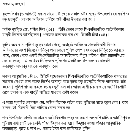
সক্ষম হয়েছেন।
বৃহস্পতিবার (৬ আগস্ট) সকাল সাড়ে ৮টা থেকে সকাল ৯টার মধ্যে উপজেলার ষোলরশি ও
বড় ছয়সূতী এলাকায় অভিযান চালিয়ে ওই গাঁজা উদ্ধার করা হয়।
আটক ব্যক্তি মো. সজিব মিয়া (৩৫)। তিনি ভৈরব থেকে সিএনজিচালিত অটোরিকশায়
যাত্রী হিসেবে আসছিলেন। পলাতক চালকের নাম মো. জিলানী মিয়া (৩৪)।
কুলিয়ারচর থানা পুলিশ সূত্রে জানা গেছে, ওয়ারেন্ট তামিল ও মাদকবিরোধী বিশেষ
অভিযানের অংশ হিসেবে দায়িত্ব পালনকালে পুলিশ গোপন সংবাদের ভিত্তিতে জানতে
পারে, ভৈরব থেকে একটি সিএনজিচালিত অটোরিকশায় বিপুল পরিমাণ গাঁজা ময়মনসিংহে
নেওয়া হচ্ছে। এ তথ্যের ভিত্তিতে পুলিশের একটি দল উপজেলার ষোলরশি
কবরস্থানসংলগ্ন সড়কে অবস্থান নেয়।
সকাল আনুমানিক ৮টা ৫০ মিনিটে সন্দেহভাজন সিএনজিচালিত অটোরিকশাটিকে থামানোর
সংকেত দেওয়া হলে চালক নির্দেশ অমান্য করে দ্রুত বড় ছয়সূতীর দিকে পালানোর চেষ্টা
করেন। পুলিশ ধাওয়া করলে বড় ছয়সূতী এলাকার আরব আলী চক বাজারে অটোরিকশাটি
রেখে চালক ও এক যাত্রী পালিয়ে যাওয়ার চেষ্টা করেন।
এ সময় স্থানীয় লোকজন মো. সজিব মিয়াকে আটক করে পুলিশের হাতে তুলে দেন। তবে
চালক মো. জিলানী মিয়া পালিয়ে যেতে সক্ষম হন।
পরে উপস্থিত সাক্ষীদের সামনে অটোরিকশার পেছনের অংশে তল্লাশি চালিয়ে আটটি পৃথক
পুটলায় রাখা মোট ১৬ কেজি গাঁজা উদ্ধার করা হয়। উদ্ধার হওয়া গাঁজার আনুমানিক
বাজারমূল্য প্রায় ৪ লাখ ৮০ হাজার টাকা বলে জানিয়েছে পুলিশ।