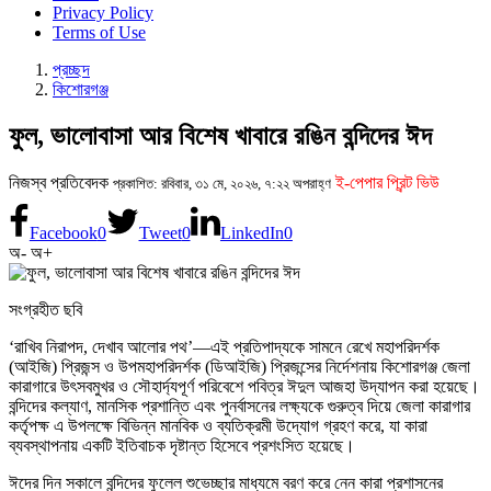
Privacy Policy
Terms of Use
প্রচ্ছদ
কিশোরগঞ্জ
ফুল, ভালোবাসা আর বিশেষ খাবারে রঙিন বন্দিদের ঈদ
নিজস্ব প্রতিবেদক
ই-পেপার প্রিন্ট ভিউ
প্রকাশিত: রবিবার, ৩১ মে, ২০২৬, ৭:২২ অপরাহ্ণ
Facebook
0
Tweet
0
LinkedIn
0
অ-
অ+
সংগ্রহীত ছবি
‘রাখিব নিরাপদ, দেখাব আলোর পথ’—এই প্রতিপাদ্যকে সামনে রেখে মহাপরিদর্শক
(আইজি) প্রিজন্স ও উপমহাপরিদর্শক (ডিআইজি) প্রিজন্সের নির্দেশনায় কিশোরগঞ্জ জেলা
কারাগারে উৎসবমুখর ও সৌহার্দ্যপূর্ণ পরিবেশে পবিত্র ঈদুল আজহা উদ্‌যাপন করা হয়েছে।
বন্দিদের কল্যাণ, মানসিক প্রশান্তি এবং পুনর্বাসনের লক্ষ্যকে গুরুত্ব দিয়ে জেলা কারাগার
কর্তৃপক্ষ এ উপলক্ষে বিভিন্ন মানবিক ও ব্যতিক্রমী উদ্যোগ গ্রহণ করে, যা কারা
ব্যবস্থাপনায় একটি ইতিবাচক দৃষ্টান্ত হিসেবে প্রশংসিত হয়েছে।
ঈদের দিন সকালে বন্দিদের ফুলেল শুভেচ্ছার মাধ্যমে বরণ করে নেন কারা প্রশাসনের